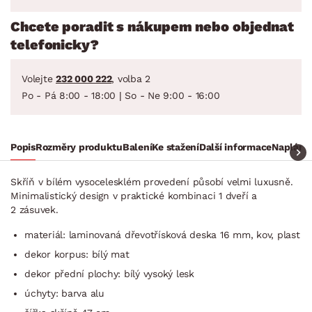
Chcete poradit s nákupem nebo objednat
telefonicky?
Volejte
232 000 222
, volba 2
Po - Pá 8:00 - 18:00 | So - Ne 9:00 - 16:00
Popis
Rozměry produktu
Balení
Ke stažení
Další informace
Naplánuj
Skříň v bílém vysocelesklém provedení působí velmi luxusně.
Minimalistický design v praktické kombinaci 1 dveří a
2 zásuvek.
materiál: laminovaná dřevotřísková deska 16 mm, kov, plast
dekor korpus: bílý mat
dekor přední plochy: bílý vysoký lesk
úchyty: barva alu