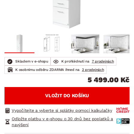
Skladem v e-shopu
K prohlédnutí na
7 prodejnách
K osobnímu odběru ZDARMA ihned na
2 prodejnách
5 499.00 Kč
VLOŽIT DO KOŠÍKU
Vypočítejte a vyberte si splátky pomocí kalkulačky
Odložte platbu v e-shopu o 30 dnů bez poplatků a
navýšení