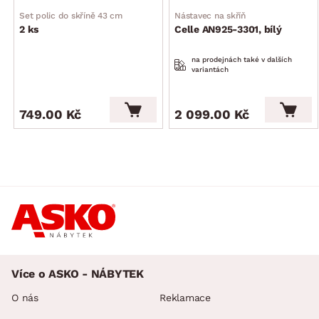
od barvy/dekoru vnějších ploch)
Set polic do skříně 43 cm
Nástavec na skříň
doporučujeme kombinovat i s dalšími skříněmi a nádstavci
2 ks
Celle AN925-3301, bílý
Celle, ze kterých lze sestavit extra prostornou šatnu
na prodejnách také v dalších
variantách
749.00 Kč
2 099.00 Kč
Více o ASKO - NÁBYTEK
O nás
Reklamace