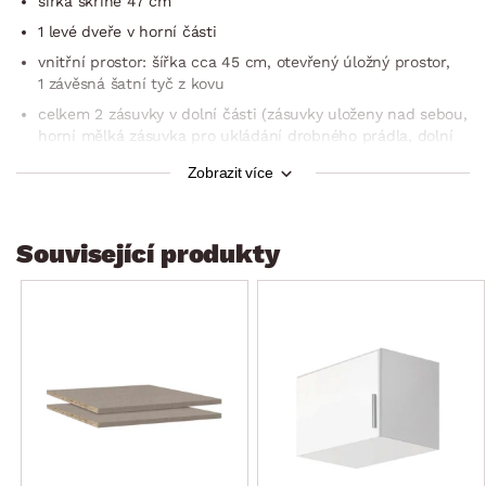
šířka skříně 47 cm
1 levé dveře v horní části
vnitřní prostor: šířka cca 45 cm, otevřený úložný prostor,
1 závěsná šatní tyč z kovu
celkem 2 zásuvky v dolní části (zásuvky uloženy nad sebou,
horní mělká zásuvka pro ukládání drobného prádla, dolní
hluboká zásuvka pro ukládání objemnějšího ošacení)
Zobrazit více
díky velmi praktické kombinaci dveří a zásuvek je ukládání
ošacení přehlednější
perokresba vnitřního prostoru skříně viz fotogalerie
Související produkty
vnitřní prostor skříně v dekoru Texline (optika textilního
plátna)
bílé vysocelesklé povrchy působí luxusně
krásný minimalistický design, který se ideálně hodí do
moderní ložnice, chodby nebo šatny
solidně zpracovaný výrobek
vyrobeno v Německu
dodáváno v demontu (vnitřní plochy výrobku se mohou lišit