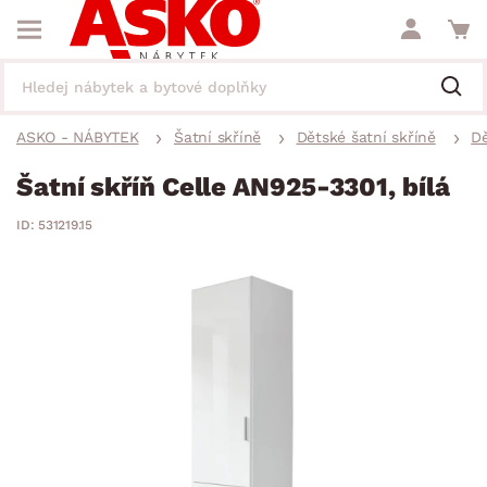
ASKO - NÁBYTEK
Šatní skříně
Dětské šatní skříně
Dě
Šatní skříň Celle AN925-3301, bílá
ID: 531219.15