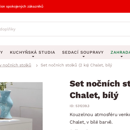
lion spokojených zákazníků
VY
KUCHYŇSKÁ STUDIA
SEDACÍ SOUPRAVY
ZAHRAD
y nočních stolků
Set nočních stolků (2 ks) Chalet, bílý
vy
DEKORACE
Sedací soupravy do U
UKLÁDÁNÍ 
y
Obrazy
Věšáky na klí
Set nočních st
avy
Rohové sedací soupravy
Zahr
Zrcadla
Stojany na de
tavy
Chalet, bílý
Sedací soupravy 3-2-1
Z
la
Hodiny
Stojany na no
avy
Sedací soupravy na míru
ID: 531239.3
Vázy
Stojany na ob
Kouzelnou atmosféru venkov
vy
Za
Zobrazit vše
Zobrazit vše
Chalet, v bílé barvě.
avy
Z