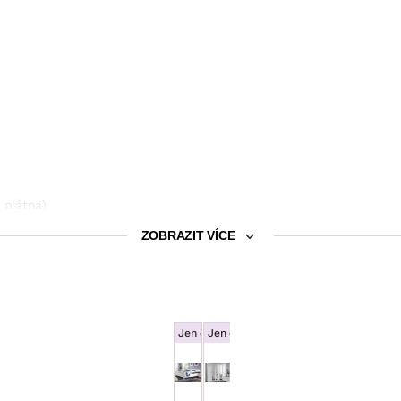
 plátna)
ZOBRAZIT VÍCE
Jen e-shop
Jen e-shop
Postel
Šatní skříň