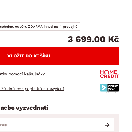
DOPLŇKY
VÁNOCE
ahradní doplňky
ahradní sestavy
osobnímu odběru ZDARMA ihned na
1 prodejně
3 699.00 Kč
VLOŽIT DO KOŠÍKU
látky pomocí kalkulačky
 30 dnů bez poplatků a navýšení
 nebo vyzvednutí