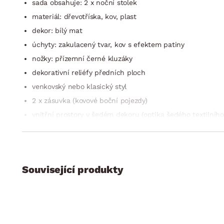
sada obsahuje: 2 x noční stolek
materiál: dřevotříska, kov, plast
dekor: bílý mat
úchyty: zakulacený tvar, kov s efektem patiny
nožky: přízemní černé kluzáky
dekorativní reliéfy předních ploch
venkovský nebo klasický styl
2 x zásuvka (kovové boční pojezdy)
vnitřní prostory v šedém dekoru (optika šedého textilního
vyrobeno v Německu
dodáváno v demontu
Související produkty