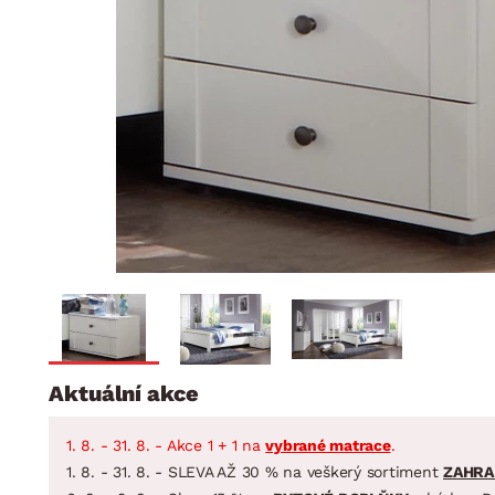
Jídelna
BYTOVÝ TEXTIL
STOLOVÁNÍ A VAŘE
Koupelnové ses
Dětský pokoj
Přikrývky
Jídelní servis
Jídelní sesta
Polštáře
Předsíň, šatna a chodba
Příbory
Zahradní sest
Koberce
Hrnce
Kuchyně
Závěsy a žaluzie
Pánve
Koupelna
Zobrazit vše
Zobrazit vše
Zahrada
VELIKONOCE
Domácnost
Aktuální akce
1. 8. - 31. 8. - Akce 1 + 1 na
vybrané matrace
.
1. 8. - 31. 8. - SLEVA AŽ 30 % na veškerý sortiment
ZAHRA