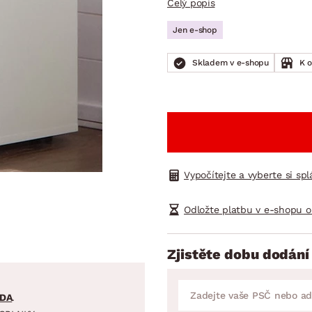
Celý popis
NÍ
DOMÁCÍ SPOTŘEBIČE
ZAHRADNÍ 
tavy
Z
Jen e-shop
vy
Z
Skladem v e-shopu
K 
avy
Vypočítejte a vyberte si sp
Odložte platbu v e-shopu o
Zjistěte dobu dodání
DA
.