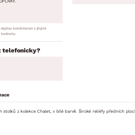
OPLNKY.
 nejdou kombinovat s jinými
 hodnotu.
 telefonicky?
mace
stolků z kolekce Chalet, v bílé barvě. Široké reliéfy předních plo