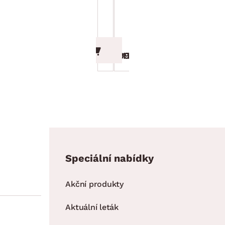
Chalet
Chalet,
180x200
225 cm,
cm, bílá
bílá
8 799.00 Kč
17 999.00 Kč
Speciální nabídky
Akční produkty
Aktuální leták