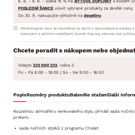
6. 8. - 9. 8. - Sleva 15 % na
BYTOVÉ DOPLŇKY
s kódem D
POSLEDNÍ ŠANCE
ulovit vybrané produkty za skvělé ceny.
Do 30. 9. nakupujte výhodně na
desetiny
.
Marketingové akce se nevztahují na akční a výprodejové produkty a
slevovými a akčními nabídkami, kromě dopravy zdarma nad určitou
Chcete poradit s nákupem nebo objednat
Volejte
232 000 222
, volba 2
Po - Pá 8:00 - 18:00 | So - Ne 9:00 - 16:00
Popis
Rozměry produktu
Balení
Ke stažení
Další infor
Kouzelnou atmosféru venkovského stylu přináší sada nočních 
prvkem.
sada nočních stolků z programu Chalet