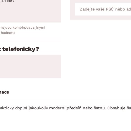
OPLNKY.
 nejdou kombinovat s jinými
 hodnotu.
 telefonicky?
mace
kticky doplní jakoukoliv moderní předsíň nebo šatnu. Obsahuje šatn