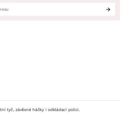
í tyč, závěsné háčky i odkládací polici.