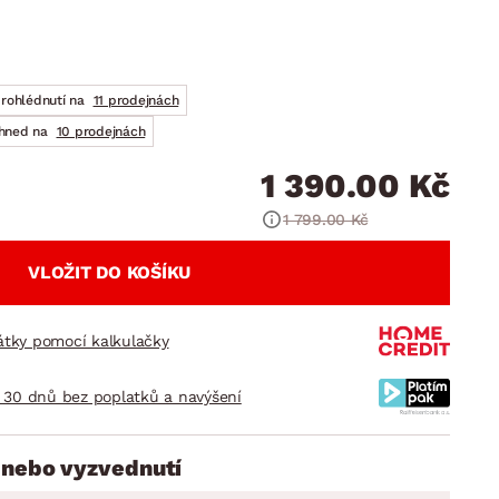
DOPLŇKY
VÁNOCE
ahradní doplňky
ahradní sestavy
prohlédnutí na
11 prodejnách
ihned na
10 prodejnách
1 390.00 Kč
1 799.00 Kč
VLOŽIT DO KOŠÍKU
látky pomocí kalkulačky
 30 dnů bez poplatků a navýšení
 nebo vyzvednutí