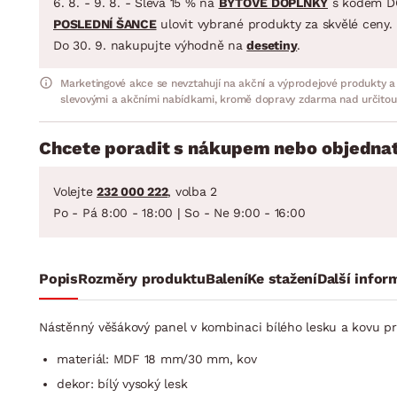
6. 8. - 9. 8. - Sleva 15 % na
BYTOVÉ DOPLŇKY
s kódem D
POSLEDNÍ ŠANCE
ulovit vybrané produkty za skvělé ceny.
Do 30. 9. nakupujte výhodně na
desetiny
.
Marketingové akce se nevztahují na akční a výprodejové produkty a
slevovými a akčními nabídkami, kromě dopravy zdarma nad určitou
Chcete poradit s nákupem nebo objednat
Volejte
232 000 222
, volba 2
Po - Pá 8:00 - 18:00 | So - Ne 9:00 - 16:00
Popis
Rozměry produktu
Balení
Ke stažení
Další infor
Nástěnný věšákový panel v kombinaci bílého lesku a kovu pra
materiál: MDF 18 mm/30 mm, kov
dekor: bílý vysoký lesk