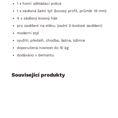
1 x horní odkládací police
1 x závěsná šatní tyč (kovový profil, průměr 19 mm)
4 x závěsný kovový hák
pro zavěšení na stěnu (zadní 2-bodové zavěšení)
moderní styl
využití: předsíň, chodba, šatna, ložnice
doporučená nosnost do 10 kg
dodáváno v demontu
Související produkty