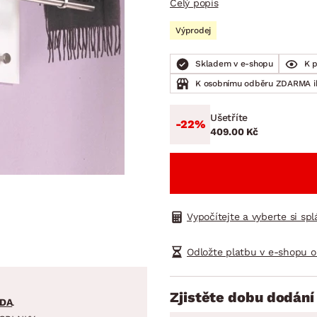
Celý popis
NÍ
DOMÁCÍ SPOTŘEBIČE
ZAHRADNÍ 
tavy
Z
Výprodej
vy
Z
Skladem v e-shopu
K 
avy
K osobnímu odběru ZDARMA 
Ušetříte
-22%
409.00 Kč
Vypočítejte a vyberte si sp
Odložte platbu v e-shopu o
Zjistěte dobu dodání
DA
.