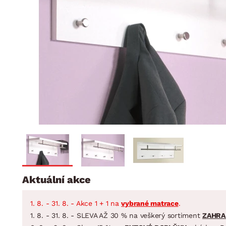
Jídelna
BYTOVÝ TEXTIL
STOLOVÁNÍ A VAŘE
Koupelnové ses
Dětský pokoj
Přikrývky
Jídelní servis
Jídelní sesta
Polštáře
Předsíň, šatna a chodba
Příbory
Zahradní sest
Koberce
Hrnce
Kuchyně
Závěsy a žaluzie
Pánve
Koupelna
Zobrazit vše
Zobrazit vše
Zahrada
VELIKONOCE
Domácnost
Aktuální akce
1. 8. - 31. 8. - Akce 1 + 1 na
vybrané matrace
.
1. 8. - 31. 8. - SLEVA AŽ 30 % na veškerý sortiment
ZAHRA