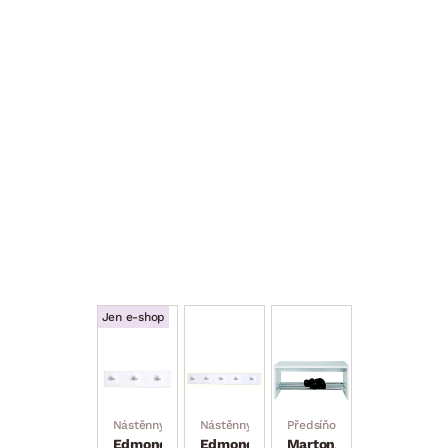
Jen e-shop
Nástěnný věšák
Nástěnný věšák
Předsíňová lavice na boty
Edmond 3
Edmond 5
Marton, bílý lesk