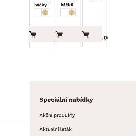
háčky, bílý
háčků, bílý
lesk
lesk
399.00 Kč
649.00 Kč
2 899.00 Kč
Speciální nabídky
Akční produkty
Aktuální leták