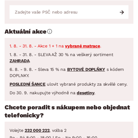
Aktuální akce
1. 8. - 31. 8. - Akce 1 + 1 na
vybrané matrace
.
1. 8. - 31. 8. - SLEVA AŽ 30 % na veškerý sortiment
ZAHRADA
.
6. 8. - 9. 8. - Sleva 15 % na
BYTOVÉ DOPLŇKY
s kódem
DOPLNKY.
POSLEDNÍ ŠANCE
ulovit vybrané produkty za skvělé ceny.
Do 30. 9. nakupujte výhodně na
desetiny
.
Chcete poradit s nákupem nebo objednat
telefonicky?
Volejte
232 000 222
, volba 2
Po - Pá 8:00 - 18:00 | So - Ne 9:00 - 16:00