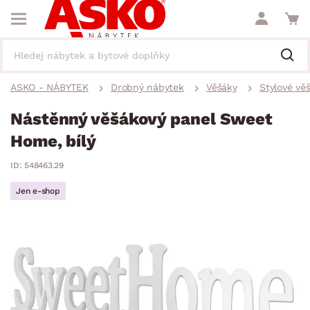
ASKO - NÁBYTEK
Drobný nábytek
Věšáky
Stylové vě
Nástěnný věšákový panel Sweet
Home, bílý
ID: 548463.29
Jen e-shop