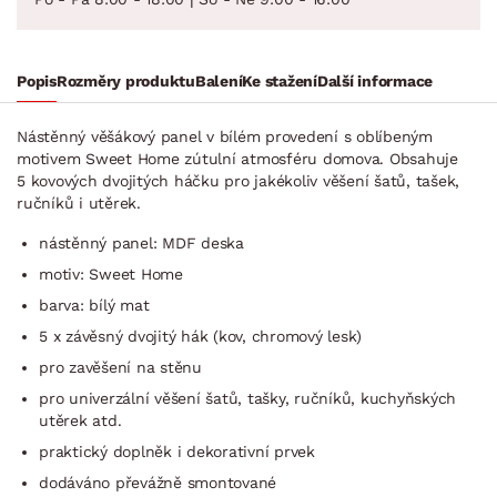
Popis
Rozměry produktu
Balení
Ke stažení
Další informace
Nástěnný věšákový panel v bílém provedení s oblíbeným
motivem Sweet Home zútulní atmosféru domova. Obsahuje
5 kovových dvojitých háčku pro jakékoliv věšení šatů, tašek,
ručníků i utěrek.
nástěnný panel: MDF deska
motiv: Sweet Home
barva: bílý mat
5 x závěsný dvojitý hák (kov, chromový lesk)
pro zavěšení na stěnu
pro univerzální věšení šatů, tašky, ručníků, kuchyňských
utěrek atd.
praktický doplněk i dekorativní prvek
dodáváno převážně smontované