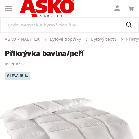
ASKO - NÁBYTEK
Bytové doplňky
Bytový textil
Přikrý
Přikrývka bavlna/peří
ID: 701142.0
SLEVA 15 %