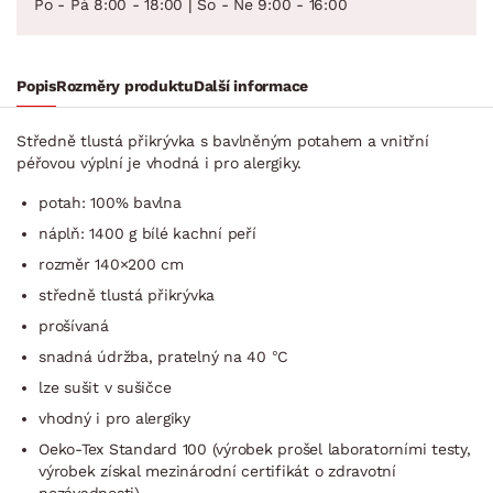
Po - Pá 8:00 - 18:00 | So - Ne 9:00 - 16:00
Popis
Rozměry produktu
Další informace
Středně tlustá přikrývka s bavlněným potahem a vnitřní
péřovou výplní je vhodná i pro alergiky.
potah: 100% bavlna
náplň: 1400 g bílé kachní peří
rozměr 140×200 cm
středně tlustá přikrývka
prošívaná
snadná údržba, pratelný na 40 °C
lze sušit v sušičce
vhodný i pro alergiky
Oeko-Tex Standard 100 (výrobek prošel laboratorními testy,
výrobek získal mezinárodní certifikát o zdravotní
nezávadnosti)