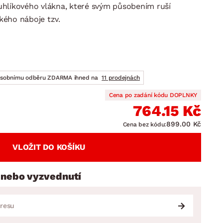
DOPLŇKY
VÁNOCE
hlíkového vlákna, které svým působením ruší
ahradní doplňky
ckého náboje tzv.
ahradní sestavy
osobnímu odběru ZDARMA ihned na
11 prodejnách
Cena po zadání kódu DOPLNKY
764.15 Kč
899.00 Kč
Cena bez kódu:
VLOŽIT DO KOŠÍKU
 nebo vyzvednutí