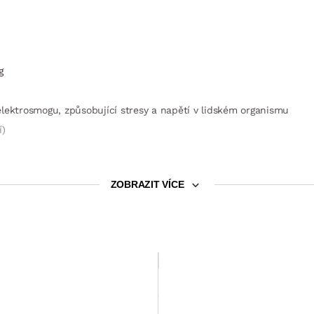
g
. elektrosmogu, způsobující stresy a napětí v lidském organismu
í)
ZOBRAZIT VÍCE
SLEVA 15 %
Přikrývka