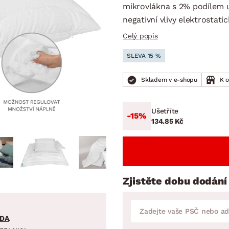
NÍ
DOMÁCÍ SPOTŘEBIČE
ZAHRADNÍ 
mikrovlákna s 2% podílem u
tavy
Z
negativní vlivy elektrostati
vy
Z
Celý popis
avy
SLEVA 15 %
Skladem v e-shopu
K 
Ušetříte
-15%
134.85 Kč
Zjistěte dobu dodání
DA
.