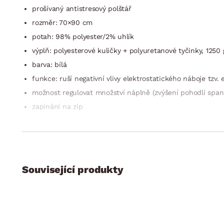
prošívaný antistresový polštář
rozměr: 70×90 cm
potah: 98% polyester/2% uhlík
výplň: polyesterové kuličky + polyuretanové tyčinky, 1250 
barva: bílá
funkce: ruší negativní vlivy elektrostatického náboje tzv
možnost regulovat množství náplně (zvýšení pohodlí span
zapínání na zip
snímatelný potah
praní: možnost praní na 60°C
žehlení: možnost žehlit na 110°C
lze sušit v sušičce
Související produkty
alergicky neutrální a splňuje normu Oeko-tex standard
vhodný i pro děti do 3 let
vyrobeno v České republice