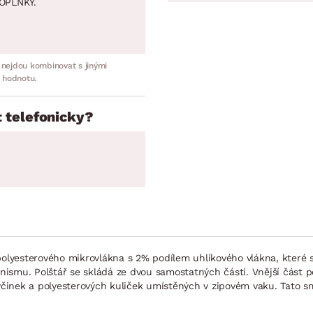
OPLNKY.
 nejdou kombinovat s jinými
 hodnotu.
 telefonicky?
polyesterového mikrovlákna s 2% podílem uhlíkového vlákna, které 
ganismu. Polštář se skládá ze dvou samostatných částí. Vnější část 
tyčinek a polyesterových kuliček umístěných v zipovém vaku. Tato s