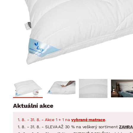
Jídelna
BYTOVÝ TEXTIL
STOLOVÁNÍ A VAŘE
Koupelnové ses
Dětský pokoj
Přikrývky
Jídelní servis
Jídelní sesta
Polštáře
Předsíň, šatna a chodba
Příbory
Zahradní sest
Koberce
Hrnce
Kuchyně
Závěsy a žaluzie
Pánve
Koupelna
Zobrazit vše
Zobrazit vše
Zahrada
VELIKONOCE
Domácnost
Aktuální akce
1. 8. - 31. 8. - Akce 1 + 1 na
vybrané matrace
.
1. 8. - 31. 8. - SLEVA AŽ 30 % na veškerý sortiment
ZAHRA