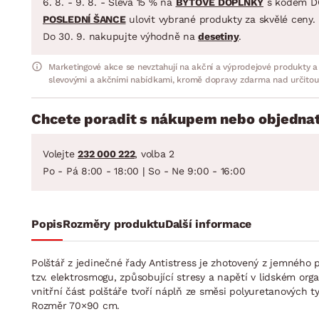
6. 8. - 9. 8. - Sleva 15 % na
BYTOVÉ DOPLŇKY
s kódem D
POSLEDNÍ ŠANCE
ulovit vybrané produkty za skvělé ceny.
Do 30. 9. nakupujte výhodně na
desetiny
.
Marketingové akce se nevztahují na akční a výprodejové produkty a
slevovými a akčními nabídkami, kromě dopravy zdarma nad určitou
Chcete poradit s nákupem nebo objednat
Volejte
232 000 222
, volba 2
Po - Pá 8:00 - 18:00 | So - Ne 9:00 - 16:00
Popis
Rozměry produktu
Další informace
Polštář z jedinečné řady Antistress je zhotovený z jemného 
tzv. elektrosmogu, způsobující stresy a napětí v lidském or
vnitřní část polštáře tvoří náplň ze směsi polyuretanových 
Rozměr 70×90 cm.