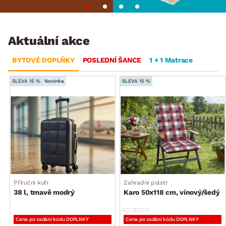
Aktuální akce
BYTOVÉ DOPLŇKY
POSLEDNÍ ŠANCE
1 + 1 Matrace
SLEVA 15 %
Novinka
SLEVA 15 %
Příruční kufr
Zahradní polstr
38 l, tmavě modrý
Karo 50x118 cm, vínový/šedý
Cena po zadání kódu DOPLNKY
Cena po zadání kódu DOPLNKY