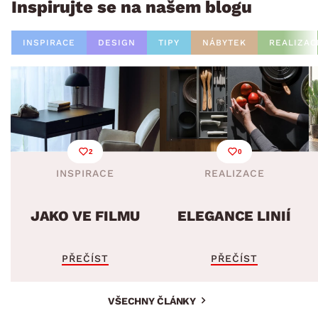
Inspirujte se na našem blogu
INSPIRACE
DESIGN
TIPY
NÁBYTEK
REALIZAC
2
0
INSPIRACE
REALIZACE
JAKO VE FILMU
ELEGANCE LINIÍ
PŘEČÍST
PŘEČÍST
VŠECHNY ČLÁNKY