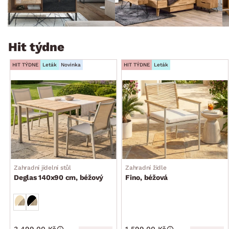
Hit týdne
HIT TÝDNE
Leták
Novinka
HIT TÝDNE
Leták
Zahradní jídelní stůl
Zahradní židle
Deglas 140x90 cm, béžový
Fino, béžová
3 499.00 Kč
1 599.00 Kč