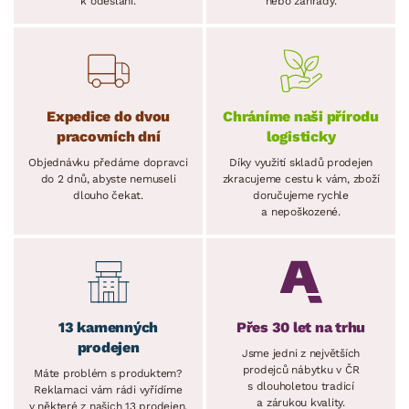
k odeslání.
nebo zahrady.
Expedice do dvou
Chráníme naši přírodu
pracovních dní
logisticky
Objednávku předáme dopravci
Díky využití skladů prodejen
do 2 dnů, abyste nemuseli
zkracujeme cestu k vám, zboží
dlouho čekat.
doručujeme rychle
a nepoškozené.
13 kamenných
Přes 30 let na trhu
prodejen
Jsme jedni z největších
prodejců nábytku v ČR
Máte problém s produktem?
s dlouholetou tradicí
Reklamaci vám rádi vyřídíme
a zárukou kvality.
v některé z našich 13 prodejen.