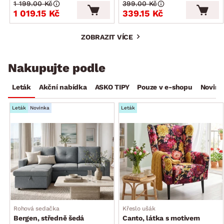
1 199.00 Kč
399.00 Kč
1 019.15 Kč
339.15 Kč
ZOBRAZIT VÍCE
Nakupujte podle
Leták
Akční nabídka
ASKO TIPY
Pouze v e-shopu
Novink
Leták
Novinka
Leták
Rohová sedačka
Křeslo ušák
Bergen, středně šedá
Canto, látka s motivem