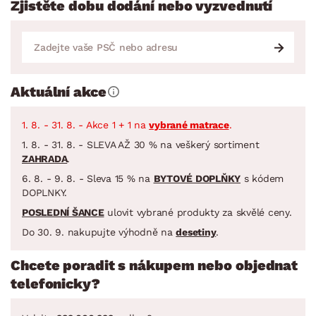
Zjistěte dobu dodání nebo vyzvednutí
Aktuální akce
1. 8. - 31. 8. - Akce 1 + 1 na
vybrané matrace
.
1. 8. - 31. 8. - SLEVA AŽ 30 % na veškerý sortiment
ZAHRADA
.
6. 8. - 9. 8. - Sleva 15 % na
BYTOVÉ DOPLŇKY
s kódem
DOPLNKY.
POSLEDNÍ ŠANCE
ulovit vybrané produkty za skvělé ceny.
Do 30. 9. nakupujte výhodně na
desetiny
.
Chcete poradit s nákupem nebo objednat
telefonicky?