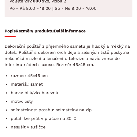
Volejte
232 000 222
, volba 2
Po - Pá 8:00 - 18:00 | So - Ne 9:00 - 16:00
Popis
Rozměry produktu
Další informace
Dekorační polštář z příjemného sametu je hladký a měkký na
dotek. Polštář s dekorem orchideje a zelených listů poskytne
nekončící mazlení a lenošení u televize a navíc vnese do
interiéru nádech luxusu. Rozměr 45×45 cm.
rozměr: 45×45 cm
materiál: samet
barva: bílá/vícebarevná
motiv: listy
snímatelnost potahu: snímatelný na zip
potah lze prát v pračce na 30°C
nesušit v sušičce