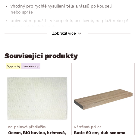
vhodný pro rychlé vysušení těla a vlasů po koupeli
nebo sprše
univerzální použití: v koupelně, posilovně, na pláži nebo při
sportovních aktivitách
Zobrazit více
elegantní a moderní vzhled
lze prát na 60 °C
lze sušit v sušičce
Související produkty
rozměr: 50×100 cm
Výprodej
Jen e-shop
Koupelnová předložka
Nástěnná police
Ocean, BIO bavlna, krémová,
Basic 60 cm, dub sonoma