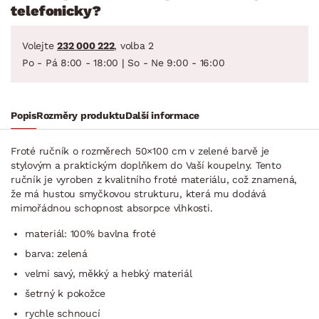
telefonicky?
Volejte
232 000 222
, volba 2
Po - Pá 8:00 - 18:00 | So - Ne 9:00 - 16:00
Popis
Rozměry produktu
Další informace
Froté ručník o rozměrech 50×100 cm v zelené barvě je
stylovým a praktickým doplňkem do Vaší koupelny. Tento
ručník je vyroben z kvalitního froté materiálu, což znamená,
že má hustou smyčkovou strukturu, která mu dodává
mimořádnou schopnost absorpce vlhkosti.
materiál: 100% bavlna froté
barva: zelená
velmi savý, měkký a hebký materiál
šetrný k pokožce
rychle schnoucí