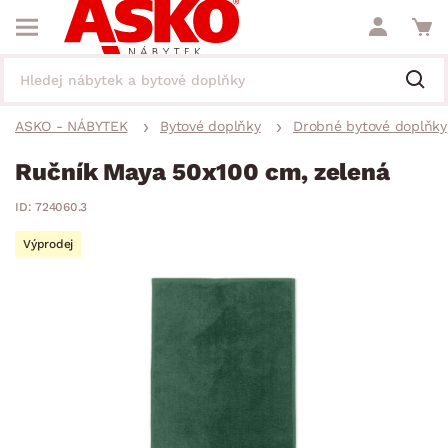
ASKO - NÁBYTEK
Bytové doplňky
Drobné bytové doplňky
Ručník Maya 50x100 cm, zelená
ID: 724060.3
Výprodej