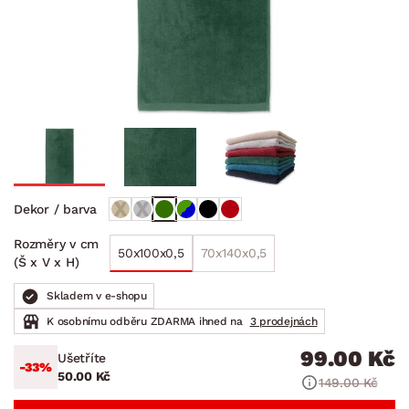
Dekor / barva
Rozměry v cm
50x100x0,5
70x140x0,5
(Š x V x H)
Skladem v e-shopu
K osobnímu odběru ZDARMA ihned na
3 prodejnách
99.00 Kč
Ušetříte
-33%
50.00 Kč
149.00 Kč