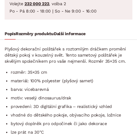
Volejte
232 000 222
, volba 2
Po - Pá 8:00 - 18:00 | So - Ne 9:00 - 16:00
Popis
Rozměry produktu
Další informace
Plyšový dekorační polštářek s roztomilým dráčkem promění
dětský pokoj v kouzelný svět. Tento sametový polštářek je
skvělým společníkem pro vaše nejmenší. Rozměr 35×35 cm.
rozměr: 35×35 cm
materiál: 100% polyester (plyšový samet)
barva: vícebarevná
motiv: veselý dinosaurus/drak
provedení: 3D digitální grafika – realistický vzhled
vhodné do dětského pokoje, obývacího pokoje, ložnice
bytový doplněk pro odpočinek či jako dekorace
lze prát na 30°C