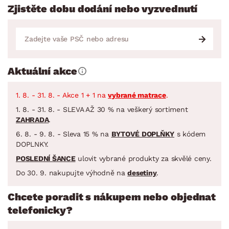
Zjistěte dobu dodání nebo vyzvednutí
Aktuální akce
1. 8. - 31. 8. - Akce 1 + 1 na
vybrané matrace
.
1. 8. - 31. 8. - SLEVA AŽ 30 % na veškerý sortiment
ZAHRADA
.
6. 8. - 9. 8. - Sleva 15 % na
BYTOVÉ DOPLŇKY
s kódem
DOPLNKY.
POSLEDNÍ ŠANCE
ulovit vybrané produkty za skvělé ceny.
Do 30. 9. nakupujte výhodně na
desetiny
.
Chcete poradit s nákupem nebo objednat
telefonicky?