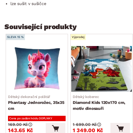
lze sušit v sušičce
Související produkty
SLEVA 15 %
Výprodej
Dětský dekorační polštář
Dětský koberec
Phantasy Jednorožec, 35x35
Diamond Kids 120x170 cm,
cm
motiv dinosauři
Cena po zadání kódu DOPLNKY
169.00 Kč
1 699.00 Kč
143.65 Kč
1 349.00 Kč