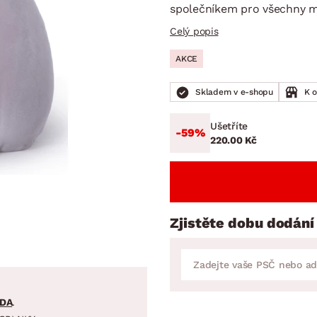
NÍ
DOMÁCÍ SPOTŘEBIČE
ZAHRADNÍ 
společníkem pro všechny m
tavy
Z
Celý popis
vy
Z
AKCE
avy
Skladem v e-shopu
K 
Ušetříte
-59%
220.00 Kč
Zjistěte dobu dodání
DA
.