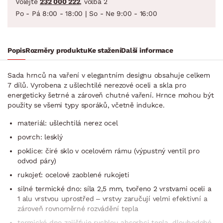
Volejte
232 000 222
, volba 2
Po - Pá 8:00 - 18:00 | So - Ne 9:00 - 16:00
Popis
Rozměry produktu
Ke stažení
Další informace
Sada hrnců na vaření v elegantním designu obsahuje celkem
7 dílů. Vyrobena z ušlechtilé nerezové oceli a skla pro
energeticky šetrné a zároveň chutné vaření. Hrnce mohou být
použity se všemi typy sporáků, včetně indukce.
materiál: ušlechtilá nerez ocel
povrch: lesklý
poklice: čiré sklo v ocelovém rámu (výpustný ventil pro
odvod páry)
rukojeť: ocelové zaoblené rukojeti
silné termické dno: síla 2,5 mm, tvořeno 2 vrstvami oceli a
1 alu vrstvou uprostřed – vrstvy zaručují velmi efektivní a
zároveň rovnoměrné rozvádění tepla
termické dno zajišťuje rychlou absorbci tepla, dlouhodobé