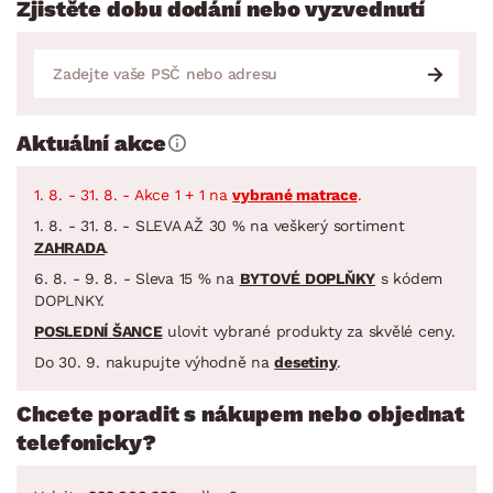
Zjistěte dobu dodání nebo vyzvednutí
Aktuální akce
1. 8. - 31. 8. - Akce 1 + 1 na
vybrané matrace
.
1. 8. - 31. 8. - SLEVA AŽ 30 % na veškerý sortiment
ZAHRADA
.
6. 8. - 9. 8. - Sleva 15 % na
BYTOVÉ DOPLŇKY
s kódem
DOPLNKY.
POSLEDNÍ ŠANCE
ulovit vybrané produkty za skvělé ceny.
Do 30. 9. nakupujte výhodně na
desetiny
.
Chcete poradit s nákupem nebo objednat
telefonicky?