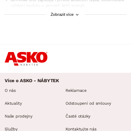
udržení teploty a zároveň šetří energii
lze používat na všech typech sporáků (i na
Zobrazit více
sklokeramických a indukčních varných deskách)
lze mýt v myčce na nádobí
pro energeticky šetrné a zdravé vaření
elegantní design
dodáváno v kartonové krabici
Sada nádobí obsahuje 7 dílů:
Více o ASKO - NÁBYTEK
1 x hrnec 1,7 l s poklicí
1 x hrnec 3,1 l s poklicí
O nás
Reklamace
1 x hrnec 5,0 l s poklicí
Aktuality
Odstoupení od smlouvy
1 x rendlík 1,5 l
Naše prodejny
Časté otázky
Služby
Kontaktujte nás