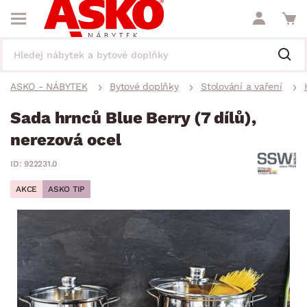
ASKO - NÁBYTEK
Bytové doplňky
Stolování a vaření
Sada hrnců Blue Berry (7 dílů),
nerezová ocel
ID: 922231.0
AKCE
ASKO TIP