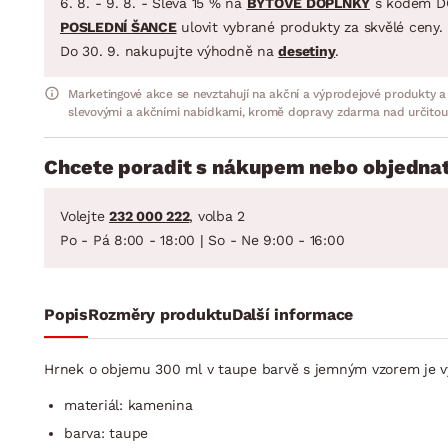
6. 8. - 9. 8. - Sleva 15 % na
BYTOVÉ DOPLŇKY
s kódem D
POSLEDNÍ ŠANCE
ulovit vybrané produkty za skvělé ceny.
Do 30. 9. nakupujte výhodně na
desetiny
.
Marketingové akce se nevztahují na akční a výprodejové produkty a
slevovými a akčními nabídkami, kromě dopravy zdarma nad určitou
Chcete poradit s nákupem nebo objednat
Volejte
232 000 222
, volba 2
Po - Pá 8:00 - 18:00 | So - Ne 9:00 - 16:00
Popis
Rozměry produktu
Další informace
Hrnek o objemu 300 ml v taupe barvě s jemným vzorem je vy
materiál: kamenina
barva: taupe