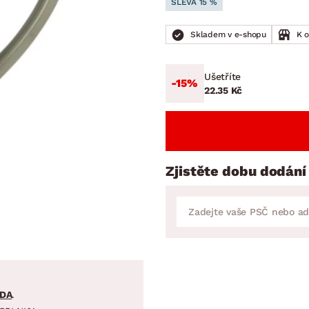
SLEVA 15 %
NÍ
DOMÁCÍ SPOTŘEBIČE
ZAHRADNÍ 
tavy
Z
Skladem v e-shopu
K 
vy
Z
avy
Ušetříte
-15%
22.35 Kč
Zjistěte dobu dodání
DA
.