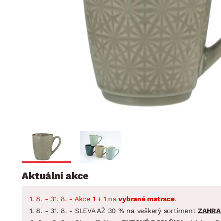
Jídelna
BYTOVÝ TEXTIL
STOLOVÁNÍ A VAŘE
Koupelnové ses
Dětský pokoj
Přikrývky
Jídelní servis
Jídelní sesta
Polštáře
Předsíň, šatna a chodba
Příbory
Zahradní sest
Koberce
Hrnce
Kuchyně
Závěsy a žaluzie
Pánve
Koupelna
Zobrazit vše
Zobrazit vše
Zahrada
VELIKONOCE
Domácnost
Aktuální akce
1. 8. - 31. 8. - Akce 1 + 1 na
vybrané matrace
.
1. 8. - 31. 8. - SLEVA AŽ 30 % na veškerý sortiment
ZAHRA