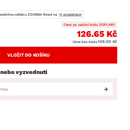
DOPLŇKY
VÁNOCE
ahradní doplňky
osobnímu odběru ZDARMA ihned na
11 prodejnách
ahradní sestavy
Cena po zadání kódu DOPLNKY
126.65 Kč
149.00 Kč
Cena bez kódu:
VLOŽIT DO KOŠÍKU
 nebo vyzvednutí