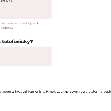
OPLNKY.
 nejdou kombinovat s jinými
 hodnotu.
 telefonicky?
roben z kvalitní kameniny. Hrnek zaujme svým retro stylem a bude