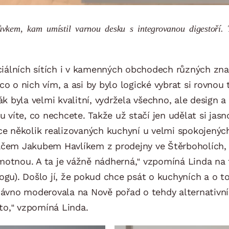
vkem, kam umístil varnou desku s integrovanou digestoří. Te
sociálních sítích i v kamenných obchodech různých zn
co o nich vím, a asi by bylo logické vybrat si rovnou
 byla velmi kvalitní, vydržela všechno, ale design a
u víte, co nechcete. Takže už stačí jen udělat si jasno
ace několik realizovaných kuchyní u velmi spokojenýc
vačem Jakubem Havlíkem z prodejny ve Štěrboholích, 
amotnou. A ta je vážně nádherná,“ vzpomíná Linda na
gu). Došlo jí, že pokud chce psát o kuchyních a o tom,
 dávno moderovala na Nově pořad o tehdy alternativní
to,“ vzpomíná Linda.