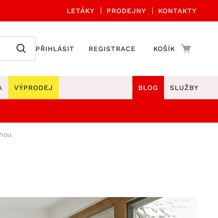
LETÁKY
PRODEJNY
KONTAKTY
PŘIHLÁSIT
REGISTRACE
KOŠÍK
A
VÝPRODEJ
BLOG
SLUŽBY
A ORGANIZACE
Zahradní sety
DROBNÉ BYTOVÉ DOPLŇKY
hou
če
Kuchyňské příslušenství
adní židle a křesla
štníky
Kuchyňské doplňky
ahradní lavice
viny
Koupelnové doplňky
Zahradní stoly
lečení
Zahradní doplňky
hradní houpačky
Zobrazit vše
ahradní lehátka