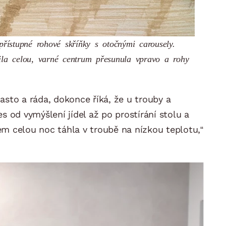
přístupné rohové skříňky s otočnými carousely.
la celou, varné centrum přesunula vpravo a rohy
často a ráda, dokonce říká, že u trouby a
s od vymýšlení jídel až po prostírání stolu a
sem celou noc táhla v troubě na nízkou teplotu,“