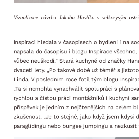
Vizualizace návrhu Jakuba Havlíka s velkorysým ostrů
Inspiraci hledala v časopisech o bydlení i na 
napsala do časopisu i blogu Inspirace všechno, 
vůbec neuškodí.“ Stará kuchyně od značky Hanák
dvaceti lety. „Po takové době už téměř s jistoto
Linda. V posledním roce fotil tým blogu Inspir
„Ta si nemohla vynachválit spolupráci s pláno
rychlou a čistou práci montážníků i kuchyni s
příspěvek je jedním z nejčtenějších na celém blo
zkušenost. „Je to stejné, jako když jsem kdysi
paraglidingu nebo bungee jumpingu a nezkusit 