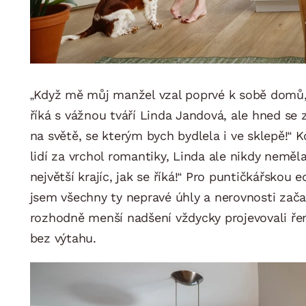
„Když mě můj manžel vzal poprvé k sobě domů, 
říká s vážnou tváří Linda Jandová, ale hned se
na světě, se kterým bych bydlela i ve sklepě!“
lidí za vrchol romantiky, Linda ale nikdy nemě
největší krajíc, jak se říká!“ Pro puntičkářskou
jsem všechny ty nepravé úhly a nerovnosti zača
rozhodně menší nadšení vždycky projevovali řeme
bez výtahu.