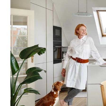
Jídelna
BYTOVÝ TEXTIL
STOLOVÁNÍ A VAŘE
Koupelnové ses
Dětský pokoj
Přikrývky
Jídelní servis
Jídelní sesta
Polštáře
Předsíň, šatna a chodba
Příbory
Zahradní sest
Koberce
Hrnce
Kuchyně
Závěsy a žaluzie
Pánve
Koupelna
Zobrazit vše
Zobrazit vše
Zahrada
VELIKONOCE
Domácnost