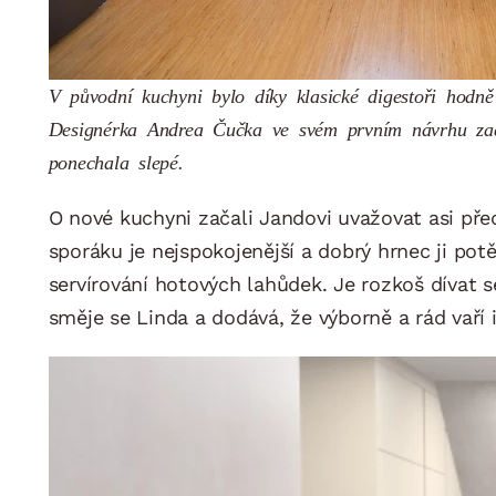
V původní kuchyni bylo díky klasické digestoři hodně
Designérka Andrea Čučka ve svém prvním návrhu zach
ponechala slepé.
O nové kuchyni začali Jandovi uvažovat asi před
sporáku je nejspokojenější a dobrý hrnec ji potě
servírování hotových lahůdek. Je rozkoš dívat s
směje se Linda a dodává, že výborně a rád vaří i