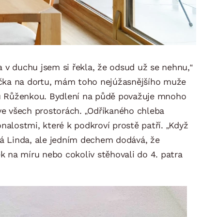
v duchu jsem si řekla, že odsud už se nehnu,“
šnička na dortu, mám toho nejúžasnějšího muže
kou Růženkou. Bydlení na půdě považuje mnoho
 ve všech prostorách. „Odříkaného chleba
onalostmi, které k podkroví prostě patří. „Když
ká Linda, ale jedním dechem dodává, že
ek na míru nebo cokoliv stěhovali do 4. patra