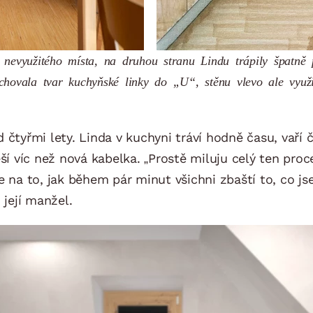
 nevyužitého místa, na druhou stranu Lindu trápily špatně 
ovala tvar kuchyňské linky do „U“, stěnu vlevo ale využi
 čtyřmi lety. Linda v kuchyni tráví hodně času, vaří 
ší víc než nová kabelka. „Prostě miluju celý ten proce
e na to, jak během pár minut všichni zbaští to, co j
 její manžel.