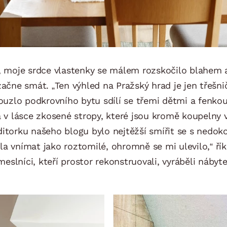
moje srdce vlastenky se málem rozskočilo blahem a 
 začne smát. „Ten výhled na Pražský hrad je jen tře
 Kouzlo podkrovního bytu sdílí se třemi dětmi a fen
la v lásce zkosené stropy, které jsou kromě koupelny
 editorku našeho blogu bylo nejtěžší smířit se s nedok
la vnímat jako roztomilé, ohromně se mi ulevilo,“ ří
slníci, kteří prostor rekonstruovali, vyráběli nábyt