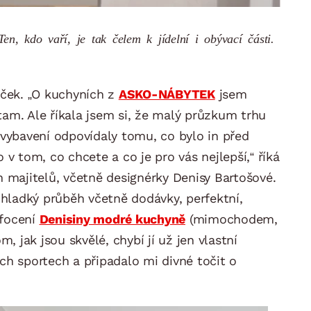
n, kdo vaří, je tak čelem k jídelní i obývací části.
aček. „O kuchyních z
ASKO-NÁBYTEK
jsem
 tam. Ale říkala jsem si, že malý průzkum trhu
 vybavení odpovídaly tomu, co bylo in před
 v tom, co chcete a co je pro vás nejlepší,“ říká
h majitelů, včetně designérky Denisy Bartošové.
hladký průběh včetně dodávky, perfektní,
 focení
Denisiny modré kuchyně
(mimochodem,
 jak jsou skvělé, chybí jí už jen vlastní
ch sportech a připadalo mi divné točit o