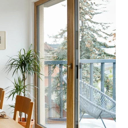
DOPLŇKY
VÁNOCE
ahradní doplňky
ahradní sestavy