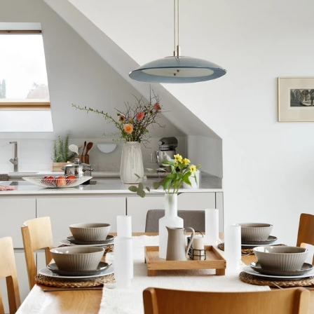
NÍ
DOMÁCÍ SPOTŘEBIČE
ZAHRADNÍ 
tavy
Z
vy
Z
avy