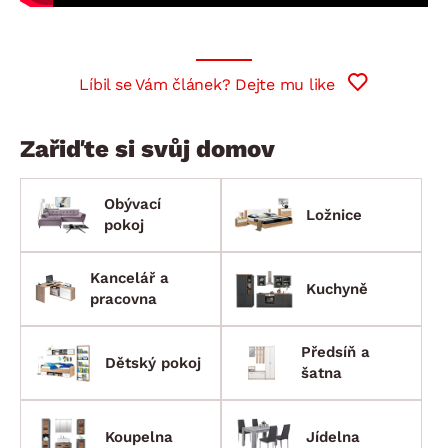
Líbil se Vám článek? Dejte mu like
Zařiďte si svůj domov
Obývací
Ložnice
pokoj
Kancelář a
Kuchyně
pracovna
Předsíň a
Dětský pokoj
šatna
Koupelna
Jídelna