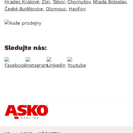
Hradec Králové
,
Zlín
,
Tábor
,
Chomutov
,
Mladá Boleslav
,
České Budějovice
,
Olomouc
,
Havířov
.
Sledujte nás: