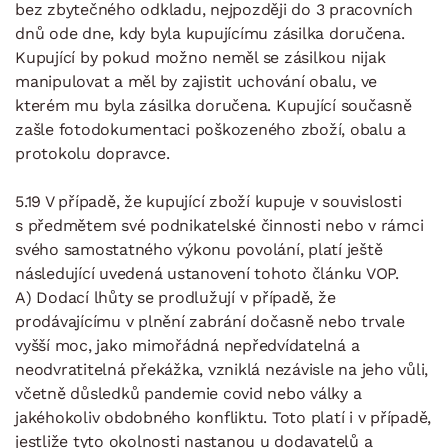
bez zbytečného odkladu, nejpozději do 3 pracovních
dnů ode dne, kdy byla kupujícímu zásilka doručena.
Kupující by pokud možno neměl se zásilkou nijak
manipulovat a měl by zajistit uchování obalu, ve
kterém mu byla zásilka doručena. Kupující současně
zašle fotodokumentaci poškozeného zboží, obalu a
protokolu dopravce.
5.19 V případě, že kupující zboží kupuje v souvislosti
s předmětem své podnikatelské činnosti nebo v rámci
svého samostatného výkonu povolání, platí ještě
následující uvedená ustanovení tohoto článku VOP.
A) Dodací lhůty se prodlužují v případě, že
prodávajícímu v plnění zabrání dočasně nebo trvale
vyšší moc, jako mimořádná nepředvídatelná a
neodvratitelná překážka, vzniklá nezávisle na jeho vůli,
včetně důsledků pandemie covid nebo války a
jakéhokoliv obdobného konfliktu. Toto platí i v případě,
jestliže tyto okolnosti nastanou u dodavatelů a