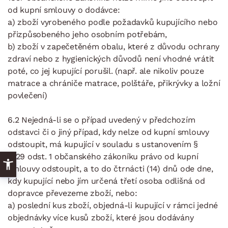
od kupní smlouvy o dodávce:
a) zboží vyrobeného podle požadavků kupujícího nebo
přizpůsobeného jeho osobním potřebám,
b) zboží v zapečetěném obalu, které z důvodu ochrany
zdraví nebo z hygienických důvodů není vhodné vrátit
poté, co jej kupující porušil. (např. ale nikoliv pouze
matrace a chrániče matrace, polštáře, přikrývky a ložní
povlečení)
6.2 Nejedná-li se o případ uvedený v předchozím
odstavci či o jiný případ, kdy nelze od kupní smlouvy
odstoupit, má kupující v souladu s ustanovením §
1829 odst. 1 občanského zákoníku právo od kupní
smlouvy odstoupit, a to do čtrnácti (14) dnů ode dne,
kdy kupující nebo jím určená třetí osoba odlišná od
dopravce převezeme zboží, nebo:
a) poslední kus zboží, objedná-li kupující v rámci jedné
objednávky více kusů zboží, které jsou dodávány