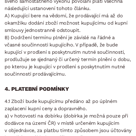
svého samostatného výkonu povolání platí všechna
následující ustanovení tohoto článku.
A) Kupující bere na vědomí, že prodávající má až do
okamžiku dodání zboží možnost kupujícímu od kupní
smlouvy jednostranně odstoupit.
B) Dodržení termínu plnění je závislé na řádné a
včasné součinnosti kupujícího. V případě, že bude
kupující v prodlení s poskytnutím nutné součinnosti,
prodlužuje se sjednaný či určený termín plnění o dobu,
po kterou je kupující v prodlení s poskytnutím nutné
součinnosti prodávajícímu.
4. PLATEBNÍ PODMÍNKY
4.1 Zboží bude kupujícímu předáno až po úplném
zaplacení kupní ceny a dopravného.
a) v hotovosti na dobírku (dobírka je možná pouze při
dodávce na území ČR) v místě určeném kupujícím
v objednávce, za platbu tímto způsobem jsou účtovány