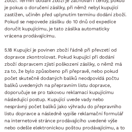
zboží. Termín dodání zboží je zachován i tehdy, pokud
je pokus o doručení zásilky, při němž nebyl kupující
zastižen, učiněn před uplynutím termínu dodání zboží.
Pokud se nepovede zásilku do 10 dnů od expedice
doručit kupujícímu, je tato zásilka automaticky
vrácena prodávajícímu.
5.18 Kupující je povinen zboží řádně při převzetí od
dopravce zkontrolovat. Pokud kupující při dodání
zboží dopravcem zjistí poškození zásilky, o němž má
za to, že bylo způsobeno při přepravě, nebo pokud
počet skutečně dodaných balíků neodpovídá počtu
balíků uvedených na přepravním listu dopravce,
doporučuje se pro takovou reklamaci kupujícímu
následující postup. Kupující uvede vady nebo
nesprávný počet balíků jako výhradu do přepravního
listu dopravce a následně vypíše reklamační formulář
na internetové stránce prodávajícího uvedené výše
nebo odešle elektronickou poštou prodávajícímu, a to