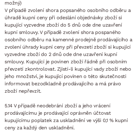
možný)
V případě zvolení shora popsaného osobního odběru a
úhradě kupní ceny při odeslání objednávky zboží si
kupující vyzvedne zboží do 5 dnů ode dne uzavření
kupní smlouvy. V případě zvolení shora pospaného
osobního odběru na kamenné prodejně prodávajícího a
zvolení úhrady kupní ceny při převzetí zboží si kupující
vyzvedne zboží do 2 dnů ode dne uzavření kupní
smlouvy. Kupující je povinen zboží řádně při osobním
převzetí zkontrolovat. Zjistí-li kupující vady zboží nebo
jeho množství, je kupující povinen o této skutečnosti
informovat bezodkladně prodávajícího a má právo
zboží nepřevzít.
5.14 V případě neodebrání zboží a jeho vrácení
prodávajícímu je prodávající oprávněn účtovat
kupujícímu poplatek za uskladnění ve výši 0,1 % kupní
ceny za každý den uskladnění.