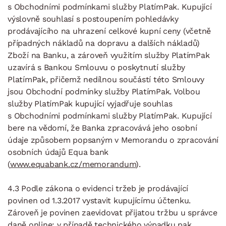
s Obchodními podmínkami služby PlatímPak. Kupující
výslovně souhlasí s postoupením pohledávky
prodávajícího na uhrazení celkové kupní ceny (včetně
případných nákladů na dopravu a dalších nákladů)
Zboží na Banku, a zároveň využitím služby PlatímPak
uzavírá s Bankou Smlouvu o poskytnutí služby
PlatímPak, přičemž nedílnou součástí této Smlouvy
jsou Obchodní podmínky služby PlatímPak. Volbou
služby PlatímPak kupující vyjadřuje souhlas
s Obchodními podmínkami služby PlatímPak. Kupující
bere na vědomí, že Banka zpracovává jeho osobní
údaje způsobem popsaným v Memorandu o zpracování
osobních údajů Equa bank
(
www.equabank.cz/memorandum
).
4.3 Podle zákona o evidenci tržeb je prodávající
povinen od 1.3.2017 vystavit kupujícímu účtenku.
Zároveň je povinen zaevidovat přijatou tržbu u správce
daně online; v případě technického výpadku pak