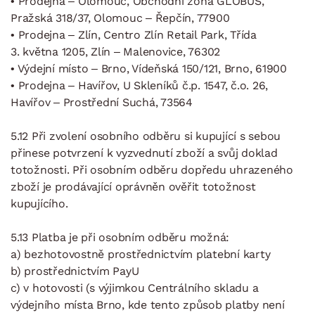
• Prodejna – Olomouc, Obchodní zóna GLOBUS,
Pražská 318/37, Olomouc – Řepčín, 77900
• Prodejna – Zlín, Centro Zlín Retail Park, Třída
3. května 1205, Zlín – Malenovice, 76302
• Výdejní místo – Brno, Vídeňská 150/121, Brno, 61900
• Prodejna – Havířov, U Skleníků č.p. 1547, č.o. 26,
Havířov – Prostřední Suchá, 73564
5.12 Při zvolení osobního odběru si kupující s sebou
přinese potvrzení k vyzvednutí zboží a svůj doklad
totožnosti. Při osobním odběru dopředu uhrazeného
zboží je prodávající oprávněn ověřit totožnost
kupujícího.
5.13 Platba je při osobním odběru možná:
a) bezhotovostně prostřednictvím platební karty
b) prostřednictvím PayU
c) v hotovosti (s výjimkou Centrálního skladu a
výdejního místa Brno, kde tento způsob platby není