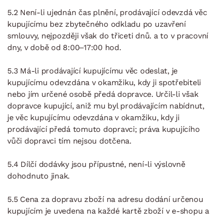
5.2 Není-li ujednán čas plnění, prodávající odevzdá věc
kupujícímu bez zbytečného odkladu po uzavření
smlouvy, nejpozději však do třiceti dnů. a to v pracovní
dny, v době od 8:00–17:00 hod.
5.3 Má-li prodávající kupujícímu věc odeslat, je
kupujícímu odevzdána v okamžiku, kdy ji spotřebiteli
nebo jím určené osobě předá dopravce. Určil-li však
dopravce kupující, aniž mu byl prodávajícím nabídnut,
je věc kupujícímu odevzdána v okamžiku, kdy ji
prodávající předá tomuto dopravci; práva kupujícího
vůči dopravci tím nejsou dotčena.
5.4 Dílčí dodávky jsou přípustné, není-li výslovně
dohodnuto jinak.
5.5 Cena za dopravu zboží na adresu dodání určenou
kupujícím je uvedena na každé kartě zboží v e-shopu a