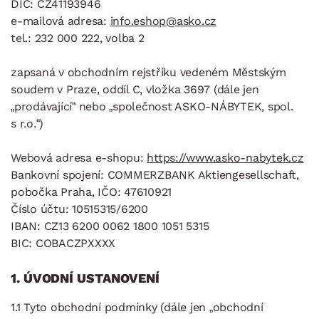
DIČ: CZ41193946
e-mailová adresa:
info.eshop@
asko.cz
tel.: 232 000 222, volba 2
zapsaná v obchodním rejstříku vedeném Městským
soudem v Praze, oddíl C, vložka 3697 (dále jen
„prodávající“ nebo „společnost ASKO-NÁBYTEK, spol.
s r.o.“)
Webová adresa e-shopu:
https://www.asko-nabytek.cz
Bankovní spojení: COMMERZBANK Aktiengesellschaft,
pobočka Praha, IČO: 47610921
Číslo účtu: 10515315/6200
IBAN: CZ13 6200 006­2 1800 1051 5­315
BIC: COBACZPXXXX
1. ÚVODNÍ USTANOVENÍ
1.1 Tyto obchodní podmínky (dále jen „obchodní