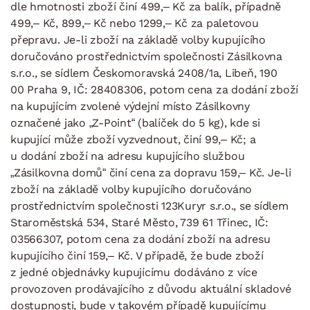
dle hmotnosti zboží činí 499,– Kč za balík, případně
499,– Kč, 899,– Kč nebo 1299,– Kč za paletovou
přepravu. Je-li zboží na základě volby kupujícího
doručováno prostřednictvím společnosti Zásilkovna
s.r.o., se sídlem Českomoravská 2408/1a, Libeň, 190
00 Praha 9, IČ: 28408306, potom cena za dodání zboží
na kupujícím zvolené výdejní místo Zásilkovny
označené jako „Z-Point“ (balíček do 5 kg), kde si
kupující může zboží vyzvednout, činí 99,– Kč; a
u dodání zboží na adresu kupujícího službou
„Zásilkovna domů“ činí cena za dopravu 159,– Kč. Je-li
zboží na základě volby kupujícího doručováno
prostřednictvím společnosti 123Kuryr s.r.o., se sídlem
Staroměstská 534, Staré Město, 739 61 Třinec, IČ:
03566307, potom cena za dodání zboží na adresu
kupujícího činí 159,– Kč. V případě, že bude zboží
z jedné objednávky kupujícímu dodáváno z více
provozoven prodávajícího z důvodu aktuální skladové
dostupnosti, bude v takovém případě kupujícímu