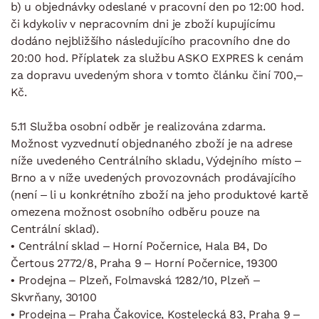
b) u objednávky odeslané v pracovní den po 12:00 hod.
či kdykoliv v nepracovním dni je zboží kupujícímu
dodáno nejbližšího následujícího pracovního dne do
20:00 hod. Příplatek za službu ASKO EXPRES k cenám
za dopravu uvedeným shora v tomto článku činí 700,–
Kč.
5.11 Služba osobní odběr je realizována zdarma.
Možnost vyzvednutí objednaného zboží je na adrese
níže uvedeného Centrálního skladu, Výdejního místo –
Brno a v níže uvedených provozovnách prodávajícího
(není – li u konkrétního zboží na jeho produktové kartě
omezena možnost osobního odběru pouze na
Centrální sklad).
• Centrální sklad – Horní Počernice, Hala B4, Do
Čertous 2772/8, Praha 9 – Horní Počernice, 19300
• Prodejna – Plzeň, Folmavská 1282/10, Plzeň –
Skvrňany, 30100
• Prodejna – Praha Čakovice, Kostelecká 83, Praha 9 –