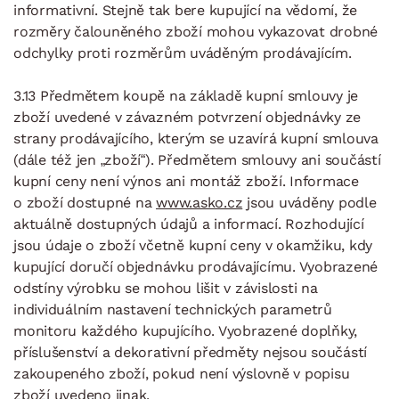
informativní. Stejně tak bere kupující na vědomí, že
rozměry čalouněného zboží mohou vykazovat drobné
odchylky proti rozměrům uváděným prodávajícím.
3.13 Předmětem koupě na základě kupní smlouvy je
zboží uvedené v závazném potvrzení objednávky ze
strany prodávajícího, kterým se uzavírá kupní smlouva
(dále též jen „zboží“). Předmětem smlouvy ani součástí
kupní ceny není výnos ani montáž zboží. Informace
o zboží dostupné na
www.asko.cz
jsou uváděny podle
aktuálně dostupných údajů a informací. Rozhodující
jsou údaje o zboží včetně kupní ceny v okamžiku, kdy
kupující doručí objednávku prodávajícímu. Vyobrazené
odstíny výrobku se mohou lišit v závislosti na
individuálním nastavení technických parametrů
monitoru každého kupujícího. Vyobrazené doplňky,
příslušenství a dekorativní předměty nejsou součástí
zakoupeného zboží, pokud není výslovně v popisu
zboží uvedeno jinak.