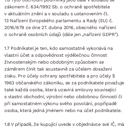
zákonem č. 634/1992 Sb. o ochraně spotřebitele
v aktuálním znění a v souladu s ustanovením čl.
13 Nařízení Evropského parlamentu a Rady (EU) č.
2016/679 ze dne 27. dubna 2016, obecného nařízení
o ochraně osobních údajů (dále jen „nařízení GDPR“).
1.7 Podnikatel je ten, kdo samostatně vykonává na
vlastní účet a odpovědnost výdělečnou činnost
živnostenským nebo obdobným způsobem se
záměrem činit tak soustavně za účelem dosažení
zisku. Pro účely ochrany spotřebitele a pro účely §
1963 občanského zákoníku, se za podnikatele považuje
také každá osoba, která uzavírá smlouvy související
s vlastní obchodní, výrobní nebo obdobnou činností či
při samostatném výkonu svého povolání, popřípadě
osoba, která jedná jménem nebo na účet podnikatele.
1.8 V případě, že kupující uvede v objednávce své IČ, má