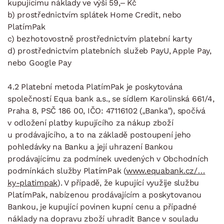
kupujícímu náklady ve výši 59,– Kč
b) prostřednictvím splátek Home Credit, nebo
PlatímPak
c) bezhotovostně prostřednictvím platební karty
d) prostřednictvím platebních služeb PayU, Apple Pay,
nebo Google Pay
4.2 Platební metoda PlatímPak je poskytována
společností Equa bank a.s., se sídlem Karolinská 661/4,
Praha 8, PSČ 186 00, IČO: 47116102 („Banka“), spočívá
v odložení platby kupujícího za nákup zboží
u prodávajícího, a to na základě postoupení jeho
pohledávky na Banku a její uhrazení Bankou
prodávajícímu za podmínek uvedených v Obchodních
podmínkách služby PlatímPak (
www.equabank.cz/…
ky-platimpak
). V případě, že kupující využije službu
PlatímPak, nabízenou prodávajícím a poskytovanou
Bankou, je kupující povinen kupní cenu a případné
náklady na dopravu zboží uhradit Bance v souladu