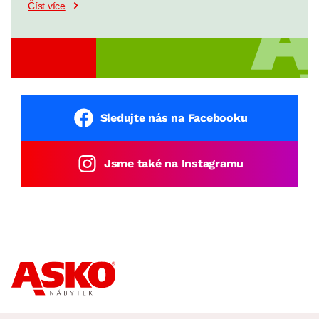
Číst více
K benefitům ekokůže patří především pevnost,
odolnost proti oděru, vzdušnost a propustnost.
Kvůli tomu je však o něco náchylnější na styk s
tekutinami, které mohou materiálu způsobit
poškození.
Sledujte nás na Facebooku
Díky svému původu je pak ideální do domácností
Jsme také na Instagramu
alergiků. Její životnost je sice kratší než u
přírodního materiálu, ale vyznačuje se výrazně
nižší cenou.