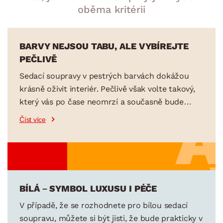
oběma kritérii
BARVY NEJSOU TABU, ALE VYBÍREJTE
PEČLIVĚ
Sedací soupravy v pestrých barvách dokážou
krásně oživit interiér. Pečlivě však volte takový,
který vás po čase neomrzí a současně bude
vypadat dobře i v případě, že změníte nábytek či
Číst více
malbu na stěnách. Obecně pestré odstíny
sedaček lépe zapadnou do interiéru, který je
vymalován jemnými odstíny. Červená, modrá,
fialová nebo zelená sedací souprava dobře ladí
například s moderním černo-bílým nábytkem,
BÍLÁ – SYMBOL LUXUSU I PÉČE
zatímco žlutá, oranžová či červená sedačka
působí dobře v kombinaci s moderním nábytkem
V případě, že se rozhodnete pro bílou sedací
v teplých přírodních odstínech.
soupravu, můžete si být jisti, že bude prakticky v