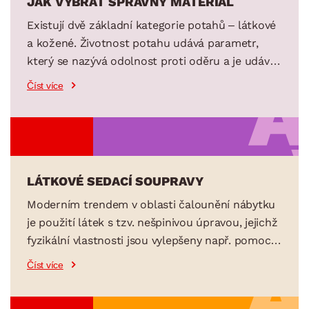
JAK VYBRAT SPRÁVNÝ MATERIÁL
Existují dvě základní kategorie potahů – látkové
a kožené. Životnost potahu udává parametr,
který se nazývá odolnost proti oděru a je udáván
v otáčkách. Tato hodnota ukazuje stupeň
Číst více
odolnosti proti takzvanému ošoupání látky.
Otáčky v tomto případě znamenají počty otěrů
zjištěné při testování v laboratorních
podmínkách. Čím vyšší číslo, tím samozřejmě
LÁTKOVÉ SEDACÍ SOUPRAVY
lépe.
Moderním trendem v oblasti čalounění nábytku
je použití látek s tzv. nešpinivou úpravou, jejichž
fyzikální vlastnosti jsou vylepšeny např. pomocí
teflonu, který způsobuje vodoodpudivost.
Číst více
Protišpinivá úprava tak zabraňuje proniknutí
tekutin do potahové látky, neboť v případě polití