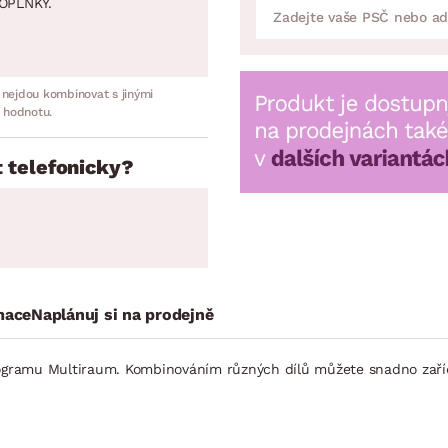
OPLNKY.
 nejdou kombinovat s jinými
 hodnotu.
 telefonicky?
mace
Naplánuj si na prodejně
rogramu Multiraum. Kombinováním různých dílů můžete snadno zaříd