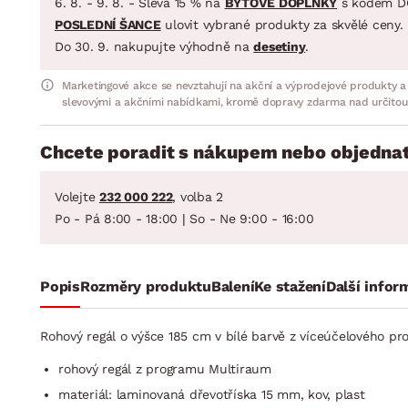
6. 8. - 9. 8. - Sleva 15 % na
BYTOVÉ DOPLŇKY
s kódem D
POSLEDNÍ ŠANCE
ulovit vybrané produkty za skvělé ceny.
Do 30. 9. nakupujte výhodně na
desetiny
.
Marketingové akce se nevztahují na akční a výprodejové produkty a
slevovými a akčními nabídkami, kromě dopravy zdarma nad určitou
Chcete poradit s nákupem nebo objednat
Volejte
232 000 222
, volba 2
Po - Pá 8:00 - 18:00 | So - Ne 9:00 - 16:00
Popis
Rozměry produktu
Balení
Ke stažení
Další infor
Rohový regál o výšce 185 cm v bílé barvě z víceúčelového p
rohový regál z programu Multiraum
materiál: laminovaná dřevotříska 15 mm, kov, plast