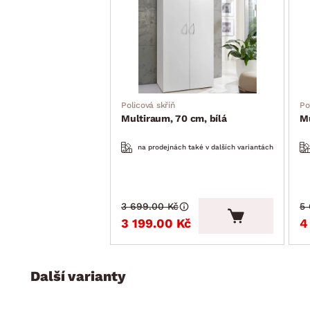
Policová skříň
Po
Multiraum, 70 cm, bílá
M
na prodejnách také v dalších variantách
3 699.00 Kč
5
3 199.00 Kč
4
Další varianty