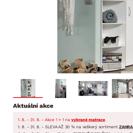
Jídelna
BYTOVÝ TEXTIL
STOLOVÁNÍ A VAŘE
Koupelnové ses
Dětský pokoj
Přikrývky
Jídelní servis
Jídelní sesta
Polštáře
Předsíň, šatna a chodba
Příbory
Zahradní sest
Koberce
Hrnce
Kuchyně
Závěsy a žaluzie
Pánve
Koupelna
Zobrazit vše
Zobrazit vše
Zahrada
VELIKONOCE
Domácnost
Aktuální akce
1. 8. - 31. 8. - Akce 1 + 1 na
vybrané matrace
.
1. 8. - 31. 8. - SLEVA AŽ 30 % na veškerý sortiment
ZAHRA