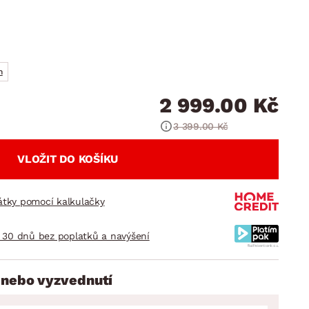
DOPLŇKY
VÁNOCE
ahradní doplňky
ahradní sestavy
h
2 999.00 Kč
3 399.00 Kč
VLOŽIT DO KOŠÍKU
látky pomocí kalkulačky
 30 dnů bez poplatků a navýšení
 nebo vyzvednutí