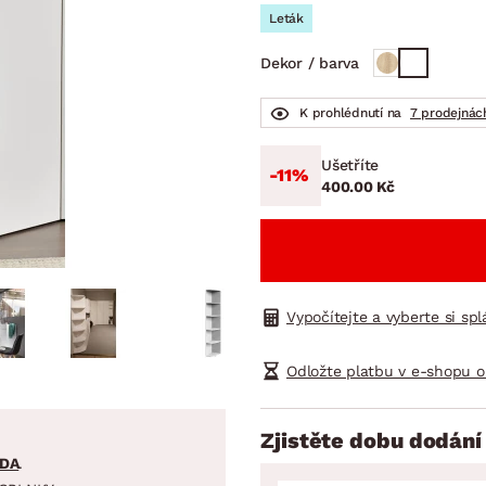
NÍ
DOMÁCÍ SPOTŘEBIČE
ZAHRADNÍ 
Leták
tavy
Z
Dekor / barva
vy
Z
avy
K prohlédnutí na
7 prodejnác
Ušetříte
-11%
400.00 Kč
Vypočítejte a vyberte si sp
Odložte platbu v e-shopu o
Zjistěte dobu dodání
DA
.