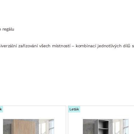
o regálu
erzální zařizování všech místností – kombinací jednotlivých dílů s
k
Leták