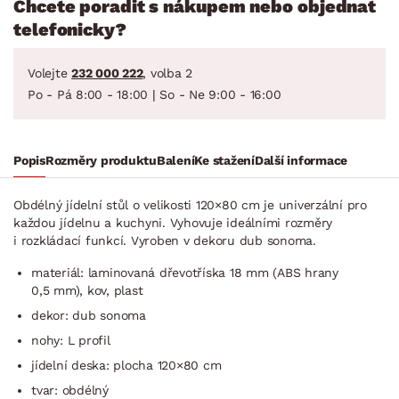
Chcete poradit s nákupem nebo objednat
telefonicky?
Volejte
232 000 222
, volba 2
Po - Pá 8:00 - 18:00 | So - Ne 9:00 - 16:00
Popis
Rozměry produktu
Balení
Ke stažení
Další informace
Obdélný jídelní stůl o velikosti 120×80 cm je univerzální pro
každou jídelnu a kuchyni. Vyhovuje ideálními rozměry
i rozkládací funkcí. Vyroben v dekoru dub sonoma.
materiál: laminovaná dřevotříska 18 mm (ABS hrany
0,5 mm), kov, plast
dekor: dub sonoma
nohy: L profil
jídelní deska: plocha 120×80 cm
tvar: obdélný