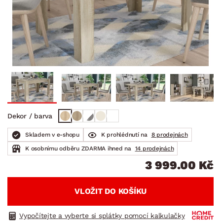
Dekor / barva
Skladem v e-shopu
K prohlédnutí na
8 prodejnách
K osobnímu odběru ZDARMA ihned na
14 prodejnách
3 999.00 Kč
VLOŽIT DO KOŠÍKU
Vypočítejte a vyberte si splátky pomocí kalkulačky