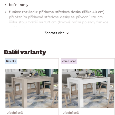
boční rámy
funkce rozkladu: přídavná středová deska (šířka 40 cm) –
přiložením přídavné středové desky se původní 120 cm
šířka stolu zvětší na 160 cm (kovové boční pojezdy funkce
rozkladu)
Zobrazit více
univerzální styl do každé jídelny/kuchyně
volná šířka mezi nohami stolu – delší strana: 97 cm
volná šířka mezi nohami stolu – kratší strana 57 cm
Další varianty
volná výška pod stolem: 64 cm
Novinka
Jen e-shop
stabilní
dodáváno v demontu
Jídelní stůl
Jídelní stůl