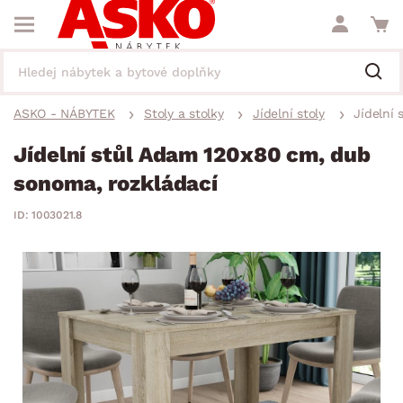
ASKO - NÁBYTEK
Stoly a stolky
Jídelní stoly
Jídelní
Jídelní stůl Adam 120x80 cm, dub
sonoma, rozkládací
ID: 1003021.8