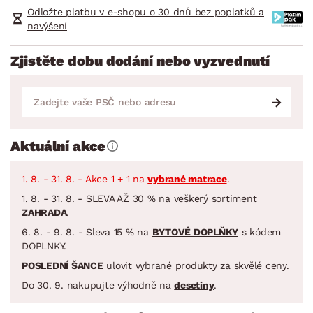
Odložte platbu v e-shopu o 30 dnů bez poplatků a
navýšení
Zjistěte dobu dodání nebo vyzvednutí
Aktuální akce
1. 8. - 31. 8. - Akce 1 + 1 na
vybrané matrace
.
1. 8. - 31. 8. - SLEVA AŽ 30 % na veškerý sortiment
ZAHRADA
.
6. 8. - 9. 8. - Sleva 15 % na
BYTOVÉ DOPLŇKY
s kódem
DOPLNKY.
POSLEDNÍ ŠANCE
ulovit vybrané produkty za skvělé ceny.
Do 30. 9. nakupujte výhodně na
desetiny
.