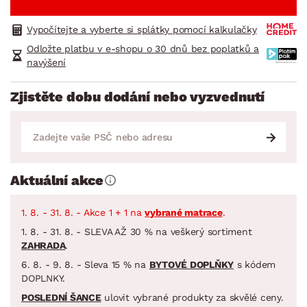
Vypočítejte a vyberte si splátky pomocí kalkulačky
Odložte platbu v e-shopu o 30 dnů bez poplatků a
navýšení
Zjistěte dobu dodání nebo vyzvednutí
Aktuální akce
1. 8. - 31. 8. - Akce 1 + 1 na
vybrané matrace
.
1. 8. - 31. 8. - SLEVA AŽ 30 % na veškerý sortiment
ZAHRADA
.
6. 8. - 9. 8. - Sleva 15 % na
BYTOVÉ DOPLŇKY
s kódem
DOPLNKY.
POSLEDNÍ ŠANCE
ulovit vybrané produkty za skvělé ceny.