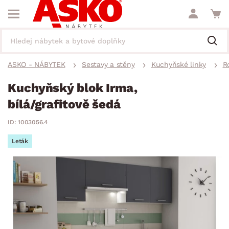
ASKO - NÁBYTEK
Sestavy a stěny
Kuchyňské linky
R
Kuchyňský blok Irma,
bílá/grafitově šedá
ID: 1003056.4
Leták