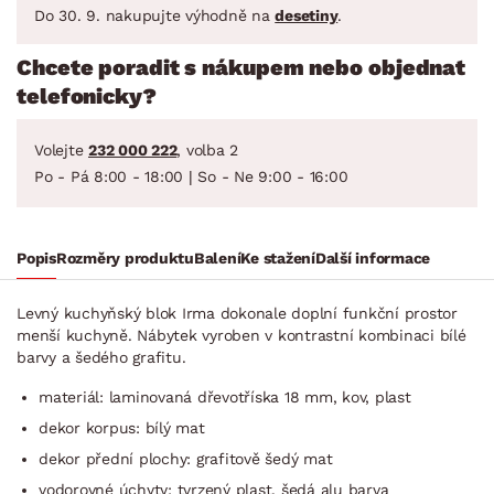
Do 30. 9. nakupujte výhodně na
desetiny
.
Chcete poradit s nákupem nebo objednat
telefonicky?
Volejte
232 000 222
, volba 2
Po - Pá 8:00 - 18:00 | So - Ne 9:00 - 16:00
Popis
Rozměry produktu
Balení
Ke stažení
Další informace
Levný kuchyňský blok Irma dokonale doplní funkční prostor
menší kuchyně. Nábytek vyroben v kontrastní kombinaci bílé
barvy a šedého grafitu.
materiál: laminovaná dřevotříska 18 mm, kov, plast
dekor korpus: bílý mat
dekor přední plochy: grafitově šedý mat
vodorovné úchyty: tvrzený plast, šedá alu barva