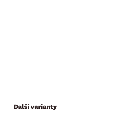
dodáváno v demontu
z jednotlivých skříní a skříňových nástavců ze série Breme
Další varianty