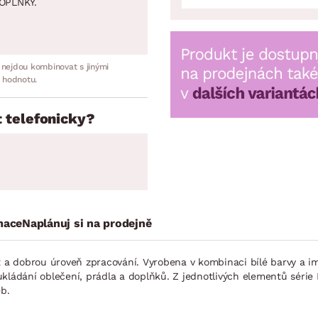
OPLNKY.
 nejdou kombinovat s jinými
 hodnotu.
 telefonicky?
mace
Naplánuj si na prodejně
t a dobrou úroveň zpracování. Vyrobena v kombinaci bílé barvy a i
kládání oblečení, prádla a doplňků. Z jednotlivých elementů série
eb.