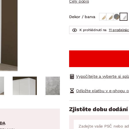
Celý popis
NÍ
DOMÁCÍ SPOTŘEBIČE
ZAHRADNÍ 
tavy
Z
Dekor / barva
vy
Z
avy
K prohlédnutí na
11 prodejná
Vypočítejte a vyberte si sp
Odložte platbu v e-shopu o
Zjistěte dobu dodání
DA
.