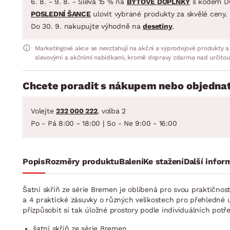
6. 8. - 9. 8. - Sleva 15 % na
BYTOVÉ DOPLŇKY
s kódem D
POSLEDNÍ ŠANCE
ulovit vybrané produkty za skvělé ceny.
Do 30. 9. nakupujte výhodně na
desetiny
.
Marketingové akce se nevztahují na akční a výprodejové produkty a
slevovými a akčními nabídkami, kromě dopravy zdarma nad určitou
Chcete poradit s nákupem nebo objednat
Volejte
232 000 222
, volba 2
Po - Pá 8:00 - 18:00 | So - Ne 9:00 - 16:00
Popis
Rozměry produktu
Balení
Ke stažení
Další infor
Šatní skříň ze série Bremen je oblíbená pro svou praktičnos
a 4 praktické zásuvky o různých velikostech pro přehledné u
přizpůsobit si tak úložné prostory podle individuálních potř
šatní skříň ze série Bremen