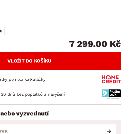
DOPLŇKY
VÁNOCE
ahradní doplňky
ahradní sestavy
ch
7 299.00 Kč
VLOŽIT DO KOŠÍKU
látky pomocí kalkulačky
 30 dnů bez poplatků a navýšení
 nebo vyzvednutí