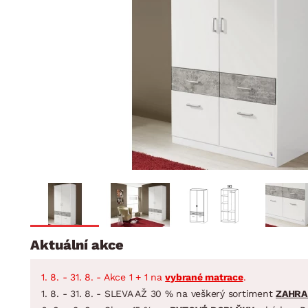
Jídelna
BYTOVÝ TEXTIL
STOLOVÁNÍ A VAŘE
Koupelnové ses
Dětský pokoj
Přikrývky
Jídelní servis
Jídelní sesta
Polštáře
Předsíň, šatna a chodba
Příbory
Zahradní sest
Koberce
Hrnce
Kuchyně
Závěsy a žaluzie
Pánve
Koupelna
Zobrazit vše
Zobrazit vše
Zahrada
VELIKONOCE
Domácnost
Aktuální akce
1. 8. - 31. 8. - Akce 1 + 1 na
vybrané matrace
.
1. 8. - 31. 8. - SLEVA AŽ 30 % na veškerý sortiment
ZAHRA