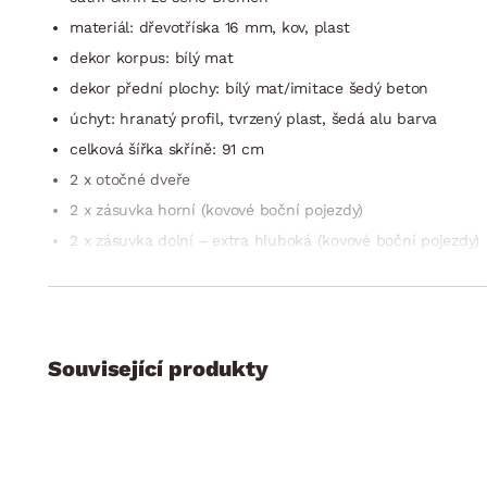
materiál: dřevotříska 16 mm, kov, plast
dekor korpus: bílý mat
dekor přední plochy: bílý mat/imitace šedý beton
úchyt: hranatý profil, tvrzený plast, šedá alu barva
celková šířka skříně: 91 cm
2 x otočné dveře
2 x zásuvka horní (kovové boční pojezdy)
2 x zásuvka dolní – extra hluboká (kovové boční pojezdy)
členění vnitřního prostoru: 2 x vnitřní blok
levý vnitřní blok: šířka cca 45 cm, úložný prostor, 2 x pol
pravý vnitřní blok: šířka cca 45 cm, otevřený úložný prost
perokresba vnitřního prostoru skříně viz fotogalerie
Související produkty
dekor vnitřního prostoru: Texline (optika šedého textilníh
další vnitřní police lze dokoupit samostatně jako sdruže
kvalitní zpracování
vyrobeno v Německu