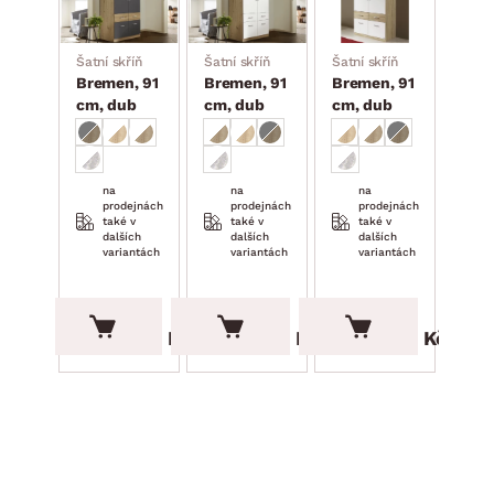
Šatní skříň
Šatní skříň
Šatní skříň
Bremen, 91
Bremen, 91
Bremen, 91
cm, dub
cm, dub
cm, dub
artisan/tmavě
artisan/bílá
sonoma/bílá
šedá
na
na
na
prodejnách
prodejnách
prodejnách
také v
také v
také v
dalších
dalších
dalších
variantách
variantách
variantách
7 299.00 Kč
7 299.00 Kč
7 299.00 Kč