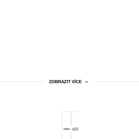
ZOBRAZIT VÍCE
ice – výškově nastavitelná
or, 1 x závěsná šatní tyč z kovu
o plátna)
ný produkt
Set polic do skříně 43 cm
Skříňový nástavec