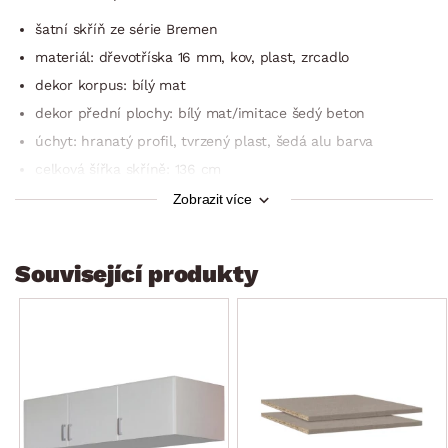
šatní skříň ze série Bremen
materiál: dřevotříska 16 mm, kov, plast, zrcadlo
dekor korpus: bílý mat
dekor přední plochy: bílý mat/imitace šedý beton
úchyt: hranatý profil, tvrzený plast, šedá alu barva
celková šířka skříně: 136 cm
3 x otočné dveře
Zobrazit více
1 x zrcadlo
3 x zásuvka horní (kovové boční pojezdy)
Související produkty
3 x zásuvka dolní – extra hluboká (kovové boční pojezdy)
členění vnitřního prostoru: 3 x vnitřní blok
levý vnitřní blok: šířka cca 45 cm, otevřený úložný prostor,
1 x závěsná šatní tyč z kovu
střední vnitřní blok: šířka cca 45 cm, otevřený úložný
prostor, 1 x závěsná šatní tyč z kovu
pravý vnitřní blok: šířka cca 45 cm, úložný prostor, 2 x