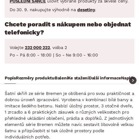
POSLEDNÍ ŠANCE
ulovit vybrané produkty za skvělé ceny.
Do 30. 9. nakupujte výhodně na
desetiny
.
Chcete poradit s nákupem nebo objednat
telefonicky?
Volejte
232 000 222
, volba 2
Po - Pá 8:00 - 18:00 | So - Ne 9:00 - 16:00
Popis
Rozměry produktu
Balení
Ke stažení
Další informace
Naplánuj
Šatní skříň ze série Bremen je oblíbená pro svou praktičnost a
dobrou úroveň zpracování. Vyrobena v kombinaci bílé barvy a
imitace šedého betonu. Nabízí úložný prostor, 3 otočné dveře,
1 zrcadlo a 6 praktických zásuvek o různých velikostech pro
přehledné ukládání oblečení, prádla a doplňků. Z jednotlivých
elementů série Bremen můžete navíc sestavit libovolně velkou
šatnu a přizpůsobit si tak úložné prostory podle
individuálních potřeb.