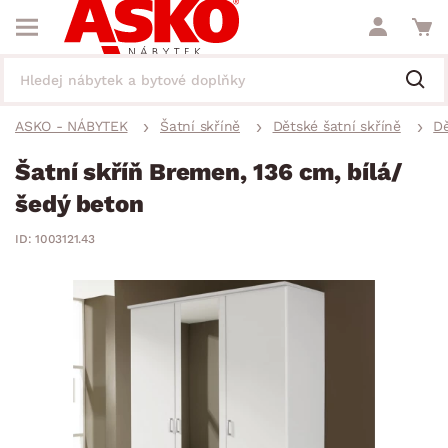
ASKO - NÁBYTEK
Šatní skříně
Dětské šatní skříně
Dě
Šatní skříň Bremen, 136 cm, bílá/
šedý beton
ID: 1003121.43