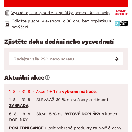
Vypočítejte a vyberte si splátky pomocí kalkulačky
Odložte platbu v e-shopu o 30 dnů bez poplatků a
navýšení
Zjistěte dobu dodání nebo vyzvednutí
Aktuální akce
1. 8. - 31. 8. - Akce 1 + 1 na
vybrané matrace
.
1. 8. - 31. 8. - SLEVA AŽ 30 % na veškerý sortiment
ZAHRADA
.
6. 8. - 9. 8. - Sleva 15 % na
BYTOVÉ DOPLŇKY
s kódem
DOPLNKY.
POSLEDNÍ ŠANCE
ulovit vybrané produkty za skvělé ceny.