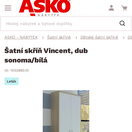
ASKO - NÁBYTEK
Šatní skříně
Dětské šatní skříně
Dě
Šatní skříň Vincent, dub
sonoma/bílá
ID: 1003880.10
Leták