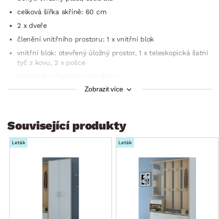
celková šířka skříně: 60 cm
2 x dveře
členění vnitřního prostoru: 1 x vnitřní blok
vnitřní blok: otevřený úložný prostor, 1 x teleskopická šatní
tyč z kovu, 2 x police
ideální do předsíně nebo šatny
Zobrazit více
český výrobek
dodáváno v demontu
Související produkty
Leták
Leták