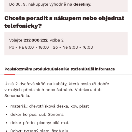
Do 30. 9. nakupujte výhodně na
desetiny
.
Chcete poradit s nákupem nebo objednat
telefonicky?
Volejte
232 000 222
, volba 2
Po - Pá 8:00 - 18:00 | So - Ne 9:00 - 16:00
Popis
Rozměry produktu
Balení
Ke stažení
Další informace
Úzká 2-dveřová skříň na kabáty, která poslouží dobře
v malých předsíních nebo šatnách. V dekoru dub
Sonoma/bílá.
materiál: dřevotřísková deska, kov, plast
dekor korpus: dub Sonoma
dekor přední plochy: bílá mat
úchyt: tvrzený plast, šedá alu