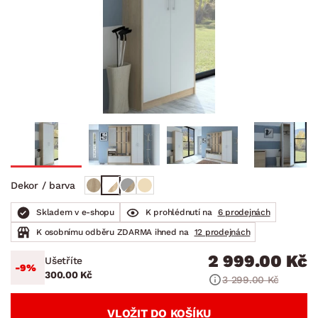
Dekor / barva
Skladem v e-shopu
K prohlédnutí na
6 prodejnách
K osobnímu odběru ZDARMA ihned na
12 prodejnách
2 999.00 Kč
Ušetříte
-9%
300.00 Kč
3 299.00 Kč
VLOŽIT DO KOŠÍKU