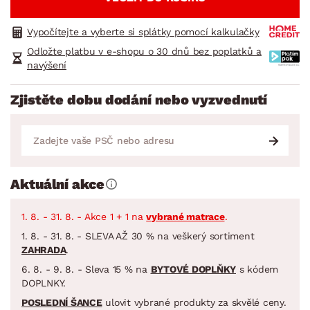
Vypočítejte a vyberte si splátky pomocí kalkulačky
Odložte platbu v e-shopu o 30 dnů bez poplatků a
navýšení
Zjistěte dobu dodání nebo vyzvednutí
Aktuální akce
1. 8. - 31. 8. - Akce 1 + 1 na
vybrané matrace
.
1. 8. - 31. 8. - SLEVA AŽ 30 % na veškerý sortiment
ZAHRADA
.
6. 8. - 9. 8. - Sleva 15 % na
BYTOVÉ DOPLŇKY
s kódem
DOPLNKY.
POSLEDNÍ ŠANCE
ulovit vybrané produkty za skvělé ceny.