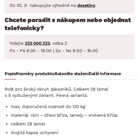
Do 30. 9. nakupujte výhodně na
desetiny
.
Chcete poradit s nákupem nebo objednat
telefonicky?
Volejte
232 000 222
, volba 2
Po - Pá 8:00 - 18:00 | So - Ne 9:00 - 16:00
Popis
Rozměry produktu
Balení
Ke stažení
Další informace
Rošt pro široký okruh zákazníků. Celkem 28 lamel
s 5 vyztuženými zónami. Pevná varianta.
max. doporučená nosnost do 120 kg
materiál: rám – dřevo bříza, lamely – vrstvená bříza
celkem 28 lamel
dvojitá kapsa uchycení