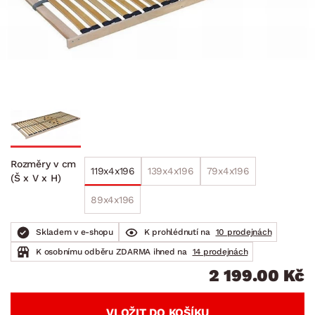
Rozměry v cm
119x4x196
139x4x196
79x4x196
(Š x V x H)
89x4x196
Skladem v e-shopu
K prohlédnutí na
10 prodejnách
K osobnímu odběru ZDARMA ihned na
14 prodejnách
2 199.00 Kč
VLOŽIT DO KOŠÍKU