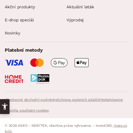
Akční produkty
Aktuální leták
E-shop speciál
Výprodej
Novinky
Platební metody
Všeobecné obchodní podmínky
Ochrana osobních údajů
Whistleblowing
Pravidla používání cookies
© 2026 ASKO - NÁBYTEK, všechna práva vyhrazena. - InveoCMS,
Inveo.cz
s.r.o.