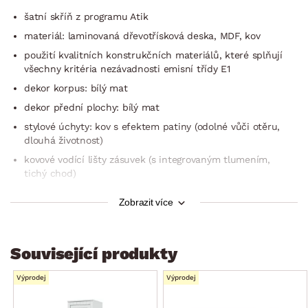
šatní skříň z programu Atik
materiál: laminovaná dřevotřísková deska, MDF, kov
použití kvalitních konstrukčních materiálů, které splňují
všechny kritéria nezávadnosti emisní třídy E1
dekor korpus: bílý mat
dekor přední plochy: bílý mat
stylové úchyty: kov s efektem patiny (odolné vůči otěru,
dlouhá životnost)
kovové vodící lišty zásuvek (s integrovaným tlumením,
tichý chod)
zaobleně vyřezaný tvar spodního soklu
Zobrazit více
dekorativní svislé frézování na přední horní liště
dekorativní prolisy frézování na předních plochách
Související produkty
široké rámy
jedinečný masivní vzhled
Výprodej
Výprodej
1 x široká dolní zásuvka