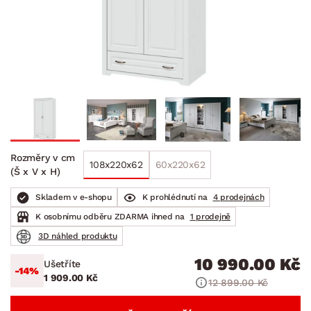
Rozměry v cm
108x220x62
60x220x62
(Š x V x H)
Skladem v e-shopu
K prohlédnutí na
4 prodejnách
K osobnímu odběru ZDARMA ihned na
1 prodejně
3D náhled produktu
10 990.00 Kč
Ušetříte
-14%
1 909.00 Kč
12 899.00 Kč