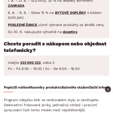
1. 8. - 31. 8. - SLEVA AŽ 30 % na veškerý sortiment
ZAHRADA
.
6. 8. - 9. 8. - Sleva 15 % na
BYTOVÉ DOPLŇKY
s kódem
DOPLNKY.
POSLEDNÍ ŠANCE
ulovit vybrané produkty za skvělé ceny.
Do 30. 9. nakupujte výhodně na
desetiny
.
Chcete poradit s nákupem nebo objednat
telefonicky?
Volejte
232 000 222
, volba 2
Po - Pá 8:00 - 18:00 | So - Ne 9:00 - 16:00
Popis
3D náhled
Rozměry produktu
Balení
Ke stažení
Další informa
Program nábytku Atik ve venkovském stylu si zamilujete.
Dekorativní frézované prvky, jedinečný vzhled i precizní
zpracování řadí tento model mezi nejoblíbenější.