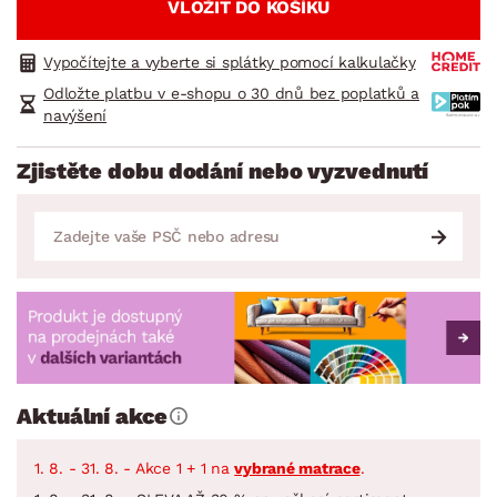
VLOŽIT DO KOŠÍKU
Vypočítejte a vyberte si splátky pomocí kalkulačky
Odložte platbu v e-shopu o 30 dnů bez poplatků a
navýšení
Zjistěte dobu dodání nebo vyzvednutí
Aktuální akce
1. 8. - 31. 8. - Akce 1 + 1 na
vybrané matrace
.