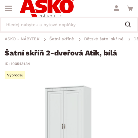
ASKO - NÁBYTEK
Šatní skříně
Dětské šatní skříně
Dě
Šatní skříň 2-dveřová Atik, bílá
ID: 1005431.34
Výprodej