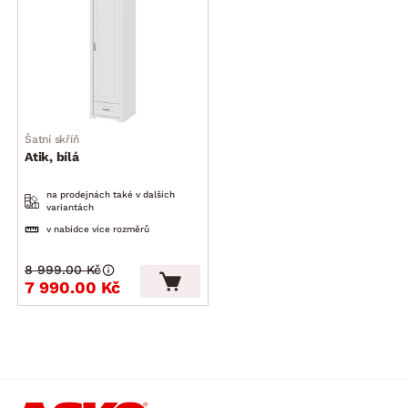
Šatní skříň
Atik, bílá
na prodejnách také v dalších
variantách
v nabídce více rozměrů
8 999.00 Kč
7 990.00 Kč