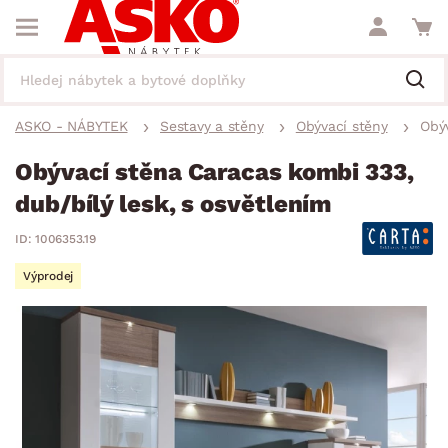
ASKO - NÁBYTEK
Sestavy a stěny
Obývací stěny
Obýv
Obývací stěna Caracas kombi 333,
dub/bílý lesk, s osvětlením
ID: 1006353.19
Výprodej