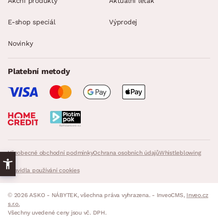
Akční produkty
Aktuální leták
E-shop speciál
Výprodej
Novinky
Platební metody
Všeobecné obchodní podmínky
Ochrana osobních údajů
Whistleblowing
Pravidla používání cookies
© 2026 ASKO - NÁBYTEK, všechna práva vyhrazena. - InveoCMS,
Inveo.cz
s.r.o.
Všechny uvedené ceny jsou vč. DPH.
s DPH