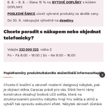
6. 8. - 9. 8. - Sleva 15 % na
BYTOVÉ DOPLŇKY
s kódem
DOPLNKY.
POSLEDNÍ ŠANCE
ulovit vybrané produkty za skvělé ceny.
Do 30. 9. nakupujte výhodně na
desetiny
.
Chcete poradit s nákupem nebo objednat
telefonicky?
Volejte
232 000 222
, volba 2
Po - Pá 8:00 - 18:00 | So - Ne 9:00 - 16:00
Popis
Rozměry produktu
Balení
Ke stažení
Další informace
Naplánuj
Chcete-li kvalitní a zároveň moderní designový nábytek, pak
je obývací stěna Caracas právě pro vás. Silné horní rámy
konstrukce obsahují bodová LED světla, která na
strukturovaném povrchu nábytku hrají hru světla a stínů a
vytváří tak opravdu exkluzivní efekt. Nábytek zároveň zůstává