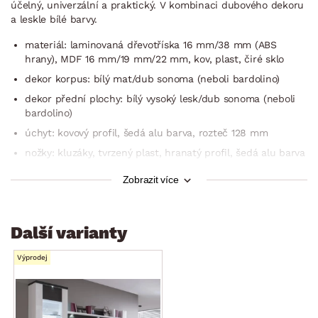
účelný, univerzální a praktický. V kombinaci dubového dekoru
a leskle bílé barvy.
materiál: laminovaná dřevotříska 16 mm/38 mm (ABS
hrany), MDF 16 mm/19 mm/22 mm, kov, plast, čiré sklo
dekor korpus: bílý mat/dub sonoma (neboli bardolino)
dekor přední plochy: bílý vysoký lesk/dub sonoma (neboli
bardolino)
úchyt: kovový profil, šedá alu barva, rozteč 128 mm
nožky: kluzáky, tvrzený plast, hranatý profil, šedá alu barva
prosklení předních ploch: čiré bezpečnostní sklo
Zobrazit více
zásuvky: kovové boční pojezdy, samodotahovací
mechanismus s brzdou, doporučená nosnost do 6 kg
kvalitní závěsy dveří (nastavitelné výškově a prostorově,
Další varianty
80.000 otevíra­cích cyklů)
Výprodej
strukturovaný (vroubkovaný) povrch předních ploch
silné horní/dolní rámy – dodávají honosný a
výraznější vzhled
včetně LED osvětlení v horním rámu konstrukce (sada 2 ks