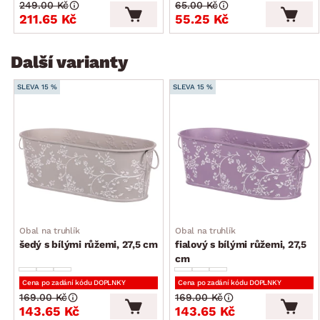
249.00 Kč
65.00 Kč
211.65 Kč
55.25 Kč
Další varianty
SLEVA 15 %
SLEVA 15 %
Obal na truhlík
Obal na truhlík
šedý s bílými růžemi, 27,5 cm
fialový s bílými růžemi, 27,5
cm
Cena po zadání kódu DOPLNKY
Cena po zadání kódu DOPLNKY
169.00 Kč
169.00 Kč
143.65 Kč
143.65 Kč