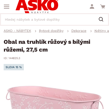
ASKO - NÁBYTEK
Bytové doplňky
Dekorace
Květiny 
Obal na truhlík růžový s bílými
růžemi, 27,5 cm
ID: 144825.3
SLEVA 15 %