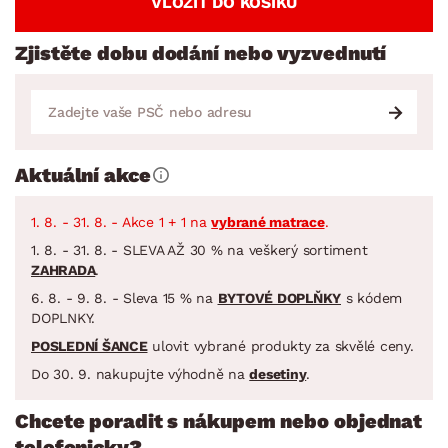
VLOŽIT DO KOŠÍKU
Zjistěte dobu dodání nebo vyzvednutí
Aktuální akce
1. 8. - 31. 8. - Akce 1 + 1 na
vybrané matrace
.
1. 8. - 31. 8. - SLEVA AŽ 30 % na veškerý sortiment
ZAHRADA
.
6. 8. - 9. 8. - Sleva 15 % na
BYTOVÉ DOPLŇKY
s kódem
DOPLNKY.
POSLEDNÍ ŠANCE
ulovit vybrané produkty za skvělé ceny.
Do 30. 9. nakupujte výhodně na
desetiny
.
Chcete poradit s nákupem nebo objednat
telefonicky?