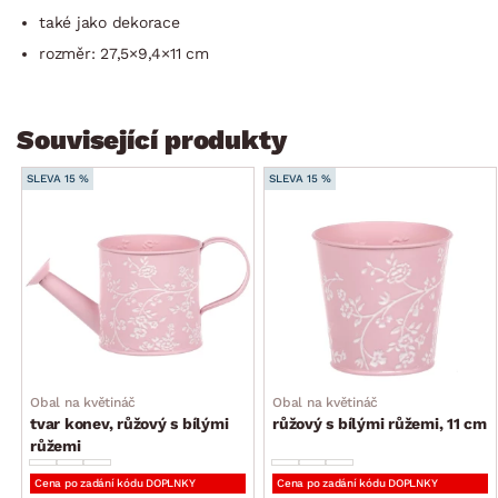
také jako dekorace
rozměr: 27,5×9,4×11 cm
Související produkty
SLEVA 15 %
SLEVA 15 %
Obal na květináč
Obal na květináč
tvar konev, růžový s bílými
růžový s bílými růžemi, 11 cm
růžemi
Cena po zadání kódu DOPLNKY
Cena po zadání kódu DOPLNKY