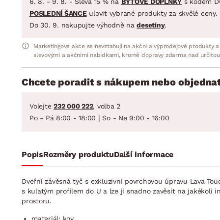
6. 8. - 9. 8. - Sleva 15 % na
BYTOVÉ DOPLŇKY
s kódem D
POSLEDNÍ ŠANCE
ulovit vybrané produkty za skvělé ceny.
Do 30. 9. nakupujte výhodně na
desetiny
.
Marketingové akce se nevztahují na akční a výprodejové produkty a
slevovými a akčními nabídkami, kromě dopravy zdarma nad určitou
Chcete poradit s nákupem nebo objednat
Volejte
232 000 222
, volba 2
Po - Pá 8:00 - 18:00 | So - Ne 9:00 - 16:00
Popis
Rozměry produktu
Další informace
Dveřní závěsná tyč s exkluzivní povrchovou úpravu Lava To
s kulatým profilem do U a lze ji snadno zavěsit na jakékoli
prostoru.
materiál: kov