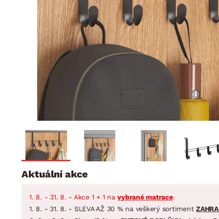
Jídelna
BYTOVÝ TEXTIL
STOLOVÁNÍ A VAŘE
Koupelnové ses
Dětský pokoj
Přikrývky
Jídelní servis
Jídelní sesta
Polštáře
Předsíň, šatna a chodba
Příbory
Zahradní sest
Koberce
Hrnce
Kuchyně
Závěsy a žaluzie
Pánve
Koupelna
Zobrazit vše
Zobrazit vše
Zahrada
VELIKONOCE
Domácnost
Aktuální akce
1. 8. - 31. 8. - Akce 1 + 1 na
vybrané matrace
.
1. 8. - 31. 8. - SLEVA AŽ 30 % na veškerý sortiment
ZAHRA