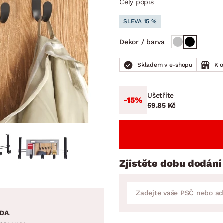
Celý popis
NÍ
DOMÁCÍ SPOTŘEBIČE
ZAHRADNÍ 
tavy
Z
SLEVA 15 %
vy
Z
Dekor / barva
avy
Skladem v e-shopu
K 
Ušetříte
-15%
59.85 Kč
Zjistěte dobu dodání
DA
.