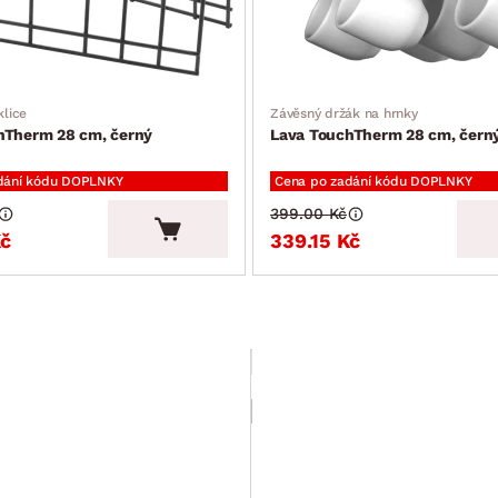
klice
Závěsný držák na hrnky
hTherm 28 cm, černý
Lava TouchTherm 28 cm, čern
dání kódu DOPLNKY
Cena po zadání kódu DOPLNKY
399.00 Kč
Kč
339.15 Kč
SLEVA 15 %
Závěsná lišta na dveře
Polytherm U 38
cm, stříbrná mat