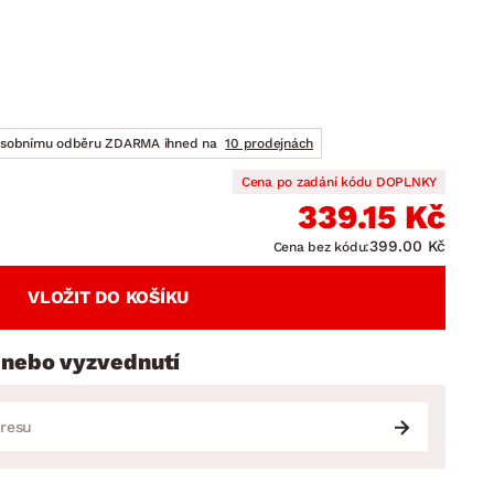
DOPLŇKY
VÁNOCE
ahradní doplňky
ahradní sestavy
osobnímu odběru ZDARMA ihned na
10 prodejnách
Cena po zadání kódu DOPLNKY
339.15 Kč
399.00 Kč
Cena bez kódu:
VLOŽIT DO KOŠÍKU
 nebo vyzvednutí