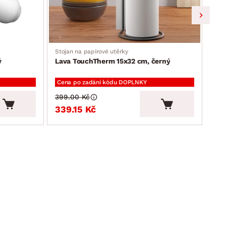
Stojan na papírové utěrky
Stoj
ý
Lava TouchTherm 15x32 cm, černý
Lav
Cena po zadání kódu DOPLNKY
Cen
399.00 Kč
399
339.15 Kč
33