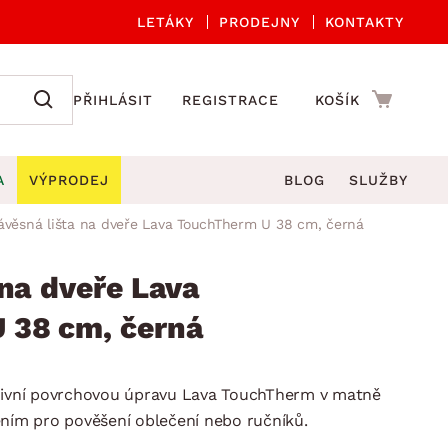
LETÁKY
PRODEJNY
KONTAKTY
PŘIHLÁSIT
REGISTRACE
KOŠÍK
A
VÝPRODEJ
BLOG
SLUŽBY
ávěsná lišta na dveře Lava TouchTherm U 38 cm, černá
A ORGANIZACE
Zahradní sety
DROBNÉ BYTOVÉ DOPLŇKY
če
Kuchyňské příslušenství
 na dveře Lava
adní židle a křesla
štníky
Kuchyňské doplňky
 38 cm, černá
ahradní lavice
viny
Koupelnové doplňky
Zahradní stoly
lečení
Zahradní doplňky
uzivní povrchovou úpravu Lava TouchTherm v matně
hradní houpačky
Zobrazit vše
ením pro pověšení oblečení nebo ručníků.
ahradní lehátka