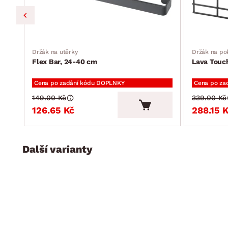
Držák na utěrky
Držák na po
Flex Bar, 24-40 cm
Lava Touc
Cena po zadání kódu DOPLNKY
Cena po za
149.00 Kč
339.00 Kč
126.65 Kč
288.15 
Další varianty