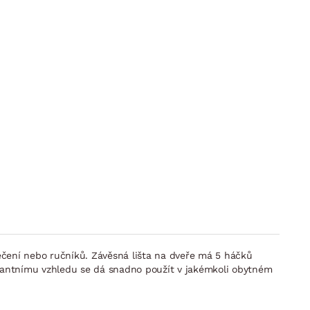
ečení nebo ručníků. Závěsná lišta na dveře má 5 háčků
legantnímu vzhledu se dá snadno použít v jakémkoli obytném