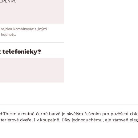
OPLNKY.
 nejdou kombinovat s jinými
 hodnotu.
 telefonicky?
uchTherm v matně černé barvě je skvělým řešením pro pověšení obl
 interiérové dveře, i v koupelně. Díky jednoduchému, ale zároveň e