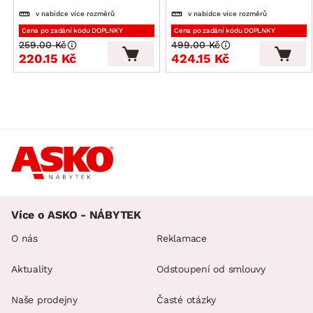
v nabídce více rozměrů
v nabídce více rozměrů
Cena po zadání kódu DOPLNKY
Cena po zadání kódu DOPLNKY
259.00 Kč
499.00 Kč
220.15 Kč
424.15 Kč
Více o ASKO - NÁBYTEK
O nás
Reklamace
Aktuality
Odstoupení od smlouvy
Naše prodejny
Časté otázky