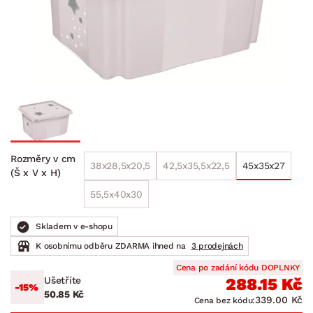
Rozměry v cm
38x28,5x20,5
42,5x35,5x22,5
45x35x27
(Š x V x H)
55,5x40x30
Skladem v e-shopu
K osobnímu odběru ZDARMA ihned na
3 prodejnách
Cena po zadání kódu DOPLNKY
Ušetříte
288.15 Kč
-15%
50.85 Kč
339.00 Kč
Cena bez kódu: