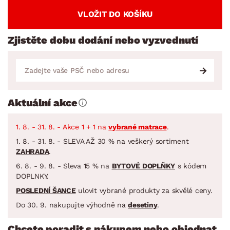
VLOŽIT DO KOŠÍKU
Zjistěte dobu dodání nebo vyzvednutí
Aktuální akce
1. 8. - 31. 8. - Akce 1 + 1 na
vybrané matrace
.
1. 8. - 31. 8. - SLEVA AŽ 30 % na veškerý sortiment
ZAHRADA
.
6. 8. - 9. 8. - Sleva 15 % na
BYTOVÉ DOPLŇKY
s kódem
DOPLNKY.
POSLEDNÍ ŠANCE
ulovit vybrané produkty za skvělé ceny.
Do 30. 9. nakupujte výhodně na
desetiny
.
Chcete poradit s nákupem nebo objednat