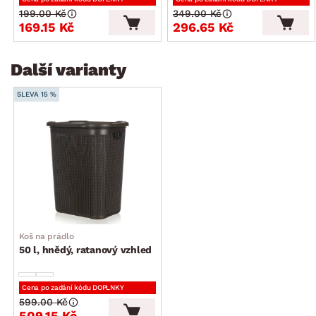
199.00 Kč
349.00 Kč
169.15 Kč
296.65 Kč
Další varianty
SLEVA 15 %
Koš na prádlo
50 l, hnědý, ratanový vzhled
Cena po zadání kódu DOPLNKY
599.00 Kč
509.15 Kč