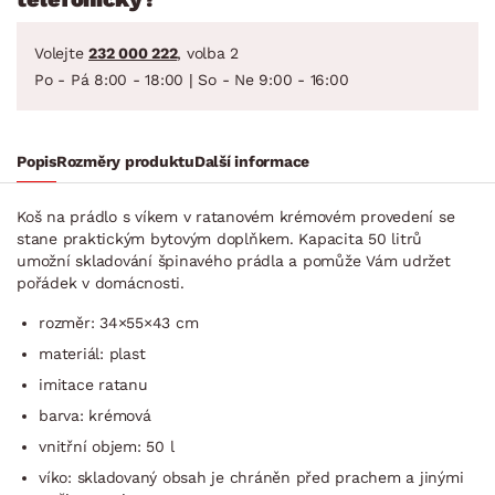
Volejte
232 000 222
, volba 2
Po - Pá 8:00 - 18:00 | So - Ne 9:00 - 16:00
Popis
Rozměry produktu
Další informace
Koš na prádlo s víkem v ratanovém krémovém provedení se
stane praktickým bytovým doplňkem. Kapacita 50 litrů
umožní skladování špinavého prádla a pomůže Vám udržet
pořádek v domácnosti.
rozměr: 34×55×43 cm
materiál: plast
imitace ratanu
barva: krémová
vnitřní objem: 50 l
víko: skladovaný obsah je chráněn před prachem a jinými