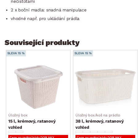
nečistotami
2 x boční madla: snadná manipulace
vhodné např. pro ukládání prádla
Související produkty
SLEVA 15 %
SLEVA 15 %
Úložný box
Úložný box/koš na prádlo
15 l, krémový, ratanový
38 l, krémový, ratanový
vzhled
vzhled
Cena po zadání kódu DOPLNKY
Cena po zadání kódu DOPLNKY