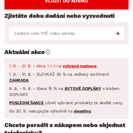
VLOŽIT DO KOŠÍKU
Zjistěte dobu dodání nebo vyzvednutí
Aktuální akce
1. 8. - 31. 8. - Akce 1 + 1 na
vybrané matrace
.
1. 8. - 31. 8. - SLEVA AŽ 30 % na veškerý sortiment
ZAHRADA
.
6. 8. - 9. 8. - Sleva 15 % na
BYTOVÉ DOPLŇKY
s kódem
DOPLNKY.
POSLEDNÍ ŠANCE
ulovit vybrané produkty za skvělé ceny.
Do 30. 9. nakupujte výhodně na
desetiny
.
Chcete poradit s nákupem nebo objednat
telefonicky?