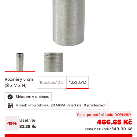
Rozměry v cm
10,5x25x10,5
12x30x12
(Š x V x H)
Skladem v e-shopu
K osobnímu odběru ZDARMA ihned na
9 prodejnách
Cena po zadání kódu DOPLNKY
Ušetříte
466.65 Kč
-15%
82.35 Kč
549.00 Kč
Cena bez kódu: