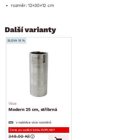
rozměr: 12×30×12 cm
Další varianty
SLEVA 15 %
Váza
Modern 25 cm, stříbrná
v nabídce více rozměrů
Cena po zadání kódu DOPLNKY
349.00 Kč