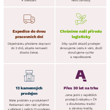
k odeslání.
nebo zahrady.
Expedice do dvou
Chráníme naši přírodu
pracovních dní
logisticky
Objednávku předáme dopravci
Díky využití skladů prodejen
do 2 dnů, abyste nemuseli
zkracujeme cestu k vám, zboží
dlouho čekat.
doručujeme rychle
a nepoškozené.
13 kamenných
Přes 30 let na trhu
prodejen
Jsme jedni z největších
prodejců nábytku v ČR
Máte problém s produktem?
s dlouholetou tradicí
Reklamaci vám rádi vyřídíme
a zárukou kvality.
v některé z našich 13 prodejen.