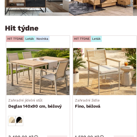
Hit týdne
HIT TÝDNE
Leták
Novinka
HIT TÝDNE
Leták
Zahradní jídelní stůl
Zahradní židle
Deglas 140x90 cm, béžový
Fino, béžová
3 499.00 Kč
1 599.00 Kč