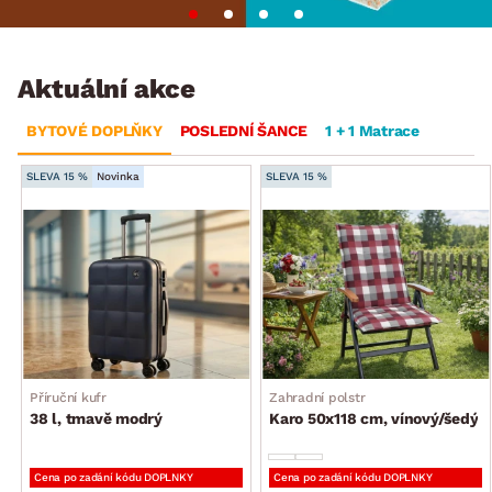
Aktuální akce
BYTOVÉ DOPLŇKY
POSLEDNÍ ŠANCE
1 + 1 Matrace
SLEVA 15 %
Novinka
SLEVA 15 %
Příruční kufr
Zahradní polstr
38 l, tmavě modrý
Karo 50x118 cm, vínový/šedý
Cena po zadání kódu DOPLNKY
Cena po zadání kódu DOPLNKY