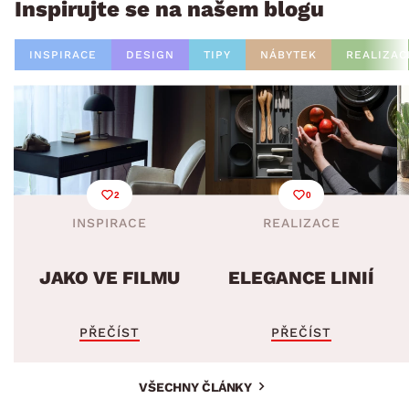
Inspirujte se na našem blogu
INSPIRACE
DESIGN
TIPY
NÁBYTEK
REALIZAC
2
0
INSPIRACE
REALIZACE
JAKO VE FILMU
ELEGANCE LINIÍ
PŘEČÍST
PŘEČÍST
VŠECHNY ČLÁNKY