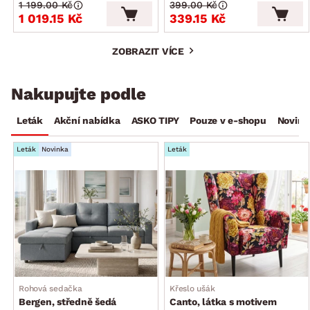
1 199.00 Kč
399.00 Kč
1 019.15 Kč
339.15 Kč
ZOBRAZIT VÍCE
Nakupujte podle
Leták
Akční nabídka
ASKO TIPY
Pouze v e-shopu
Novink
Leták
Novinka
Leták
Rohová sedačka
Křeslo ušák
Bergen, středně šedá
Canto, látka s motivem