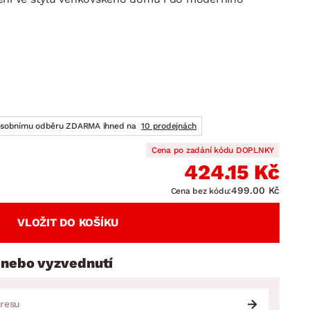
DOPLŇKY
VÁNOCE
ahradní doplňky
ahradní sestavy
osobnímu odběru ZDARMA ihned na
10 prodejnách
Cena po zadání kódu DOPLNKY
424.15 Kč
499.00 Kč
Cena bez kódu:
VLOŽIT DO KOŠÍKU
 nebo vyzvednutí