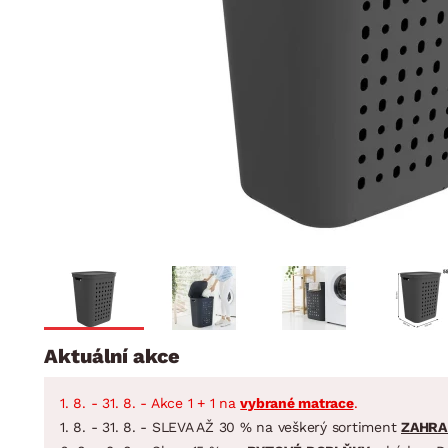
Jídelna
BYTOVÝ TEXTIL
STOLOVÁNÍ A VAŘE
Koupelnové ses
Dětský pokoj
Přikrývky
Jídelní servis
Jídelní sesta
Polštáře
Předsíň, šatna a chodba
Příbory
Zahradní sest
Koberce
Hrnce
Kuchyně
Závěsy a žaluzie
Pánve
Koupelna
Zobrazit vše
Zobrazit vše
Zahrada
VELIKONOCE
Domácnost
Aktuální akce
1. 8. - 31. 8. - Akce 1 + 1 na
vybrané matrace
.
1. 8. - 31. 8. - SLEVA AŽ 30 % na veškerý sortiment
ZAHRA