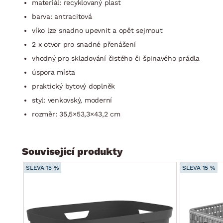
materiál: recyklovaný plast
barva: antracitová
víko lze snadno upevnit a opět sejmout
2 x otvor pro snadné přenášení
vhodný pro skladování čistého či špinavého prádla
úspora místa
praktický bytový doplněk
styl: venkovský, moderní
rozměr: 35,5×53,3×43,2 cm
Související produkty
SLEVA 15 %
SLEVA 15 %