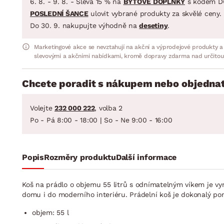
6. 8. - 9. 8. - Sleva 15 % na
BYTOVÉ DOPLŇKY
s kódem D
POSLEDNÍ ŠANCE
ulovit vybrané produkty za skvělé ceny.
Do 30. 9. nakupujte výhodně na
desetiny
.
Marketingové akce se nevztahují na akční a výprodejové produkty a
slevovými a akčními nabídkami, kromě dopravy zdarma nad určitou
Chcete poradit s nákupem nebo objednat
Volejte
232 000 222
, volba 2
Po - Pá 8:00 - 18:00 | So - Ne 9:00 - 16:00
Popis
Rozměry produktu
Další informace
Koš na prádlo o objemu 55 litrů s odnímatelným víkem je vy
domu i do moderního interiéru. Prádelní koš je dokonalý po
objem: 55 l