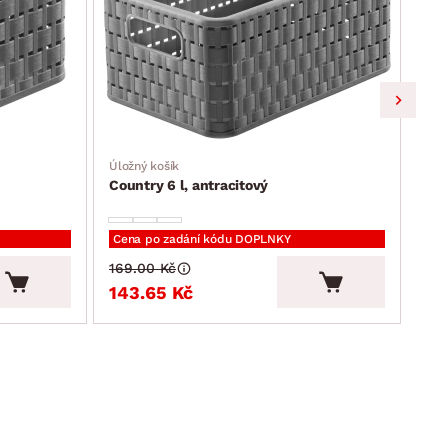
Úložný košík
Odp
Country 6 l, antracitový
Alb
Cena po zadání kódu DOPLNKY
Cen
169.00 Kč
579
143.65 Kč
49