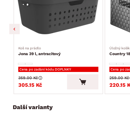
Koš na prádlo
Úložný košík
Jona 39 l, antracitový
Country 18
Cena po zadání kódu DOPLNKY
Cena po za
359.00 Kč
259.00 Kč
305.15 Kč
220.15 
Další varianty