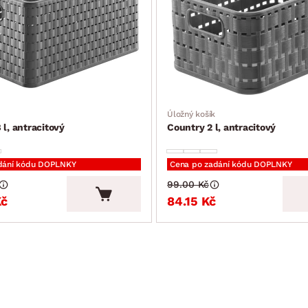
Úložný košík
 l, antracitový
Country 2 l, antracitový
dání kódu DOPLNKY
Cena po zadání kódu DOPLNKY
99.00 Kč
Kč
84.15 Kč
SLEVA 15 %