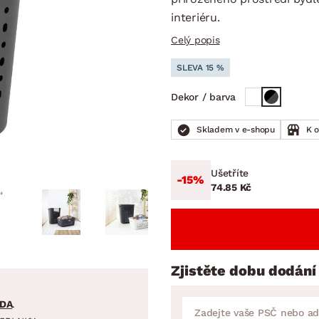
NÍ
DOMÁCÍ SPOTŘEBIČE
ZAHRADNÍ 
tavy
Z
interiéru.
Celý popis
vy
Z
SLEVA 15 %
avy
Dekor / barva
Skladem v e-shopu
K 
Ušetříte
-15%
74.85 Kč
Zjistěte dobu dodání
DA
.