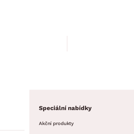
Koš na prádlo
Jona 55 l,
bílý
Cena po zadání kódu DOPLNKY
499.00 Kč
424.15 Kč
Speciální nabídky
Akční produkty