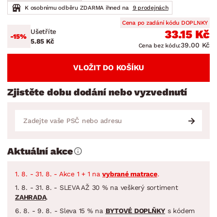
K osobnímu odběru ZDARMA ihned na
9 prodejnách
Cena po zadání kódu DOPLNKY
Ušetříte
33.15 Kč
-15%
5.85 Kč
39.00 Kč
Cena bez kódu:
VLOŽIT DO KOŠÍKU
Zjistěte dobu dodání nebo vyzvednutí
Aktuální akce
1. 8. - 31. 8. - Akce 1 + 1 na
vybrané matrace
.
1. 8. - 31. 8. - SLEVA AŽ 30 % na veškerý sortiment
ZAHRADA
.
6. 8. - 9. 8. - Sleva 15 % na
BYTOVÉ DOPLŇKY
s kódem