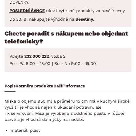
DOPLNKY.
POSLEDNÍ ŠANCE
ulovit vybrané produkty za skvělé ceny.
Do 30. 9. nakupujte výhodně na
desetiny
.
Chcete poradit s nákupem nebo objednat
telefonicky?
Volejte
232 000 222
, volba 2
Po - Pá 8:00 - 18:00 | So - Ne 9:00 - 16:00
Popis
Rozměry produktu
Další informace
Miska o objemu 950 ml a průměru 15 cm má v kuchyni široké
využití, je vhodná nejen k ukládání potravin, ale
i k servírování. Mísa je vyrobena z odolného plastu v růžové
barvě a je vhodná do myčky na nádobí.
materiál: plast