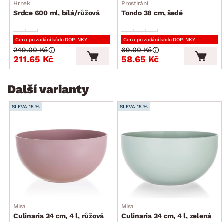
Hrnek
Prostírání
Srdce 600 ml, bílá/růžová
Tondo 38 cm, šedé
Cena po zadání kódu DOPLNKY
Cena po zadání kódu DOPLNKY
249.00 Kč
69.00 Kč
211.65 Kč
58.65 Kč
Další varianty
SLEVA 15 %
SLEVA 15 %
Mísa
Mísa
Culinaria 24 cm, 4 l, růžová
Culinaria 24 cm, 4 l, zelená