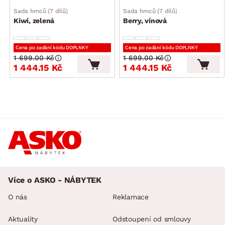
1 x hrnec 5,2 l s poklicí (průměr: 24 cm)
Sada hrnců (7 dílů)
Sada hrnců (7 dílů)
1 x rendlík 1,5 l (průměr: 16 cm)
Kiwi, zelená
Berry, vínová
Cena po zadání kódu DOPLNKY
Cena po zadání kódu DOPLNKY
1 699.00 Kč
1 699.00 Kč
1 444.15 Kč
1 444.15 Kč
Více o ASKO - NÁBYTEK
O nás
Reklamace
Aktuality
Odstoupení od smlouvy