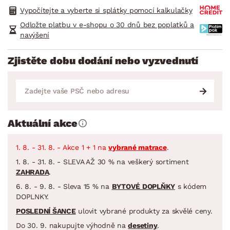
Vypočítejte a vyberte si splátky pomocí kalkulačky
Odložte platbu v e-shopu o 30 dnů bez poplatků a
navýšení
Zjistěte dobu dodání nebo vyzvednutí
Aktuální akce
1. 8. - 31. 8. - Akce 1 + 1 na
vybrané matrace
.
1. 8. - 31. 8. - SLEVA AŽ 30 % na veškerý sortiment
ZAHRADA
.
6. 8. - 9. 8. - Sleva 15 % na
BYTOVÉ DOPLŇKY
s kódem
DOPLNKY.
POSLEDNÍ ŠANCE
ulovit vybrané produkty za skvělé ceny.
Do 30. 9. nakupujte výhodně na
desetiny
.