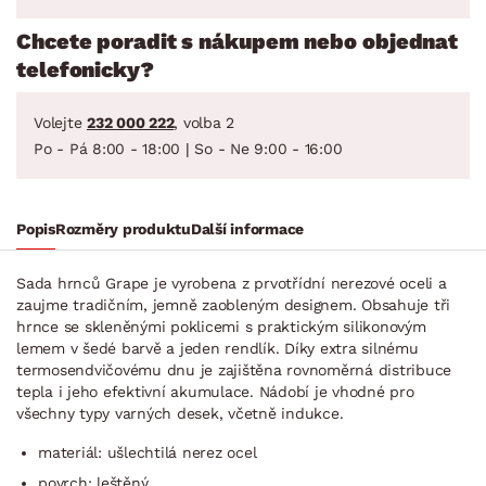
Chcete poradit s nákupem nebo objednat
telefonicky?
Volejte
232 000 222
, volba 2
Po - Pá 8:00 - 18:00 | So - Ne 9:00 - 16:00
Popis
Rozměry produktu
Další informace
Sada hrnců Grape je vyrobena z prvotřídní nerezové oceli a
zaujme tradičním, jemně zaobleným designem. Obsahuje tři
hrnce se skleněnými poklicemi s praktickým silikonovým
lemem v šedé barvě a jeden rendlík. Díky extra silnému
termosendvičovému dnu je zajištěna rovnoměrná distribuce
tepla i jeho efektivní akumulace. Nádobí je vhodné pro
všechny typy varných desek, včetně indukce.
materiál: ušlechtilá nerez ocel
povrch: leštěný