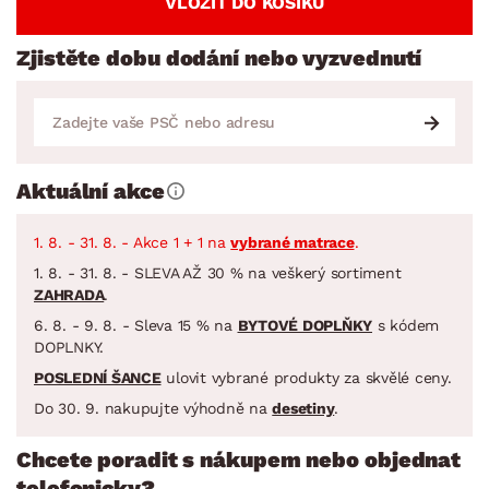
VLOŽIT DO KOŠÍKU
Zjistěte dobu dodání nebo vyzvednutí
Aktuální akce
1. 8. - 31. 8. - Akce 1 + 1 na
vybrané matrace
.
1. 8. - 31. 8. - SLEVA AŽ 30 % na veškerý sortiment
ZAHRADA
.
6. 8. - 9. 8. - Sleva 15 % na
BYTOVÉ DOPLŇKY
s kódem
DOPLNKY.
POSLEDNÍ ŠANCE
ulovit vybrané produkty za skvělé ceny.
Do 30. 9. nakupujte výhodně na
desetiny
.
Chcete poradit s nákupem nebo objednat
telefonicky?