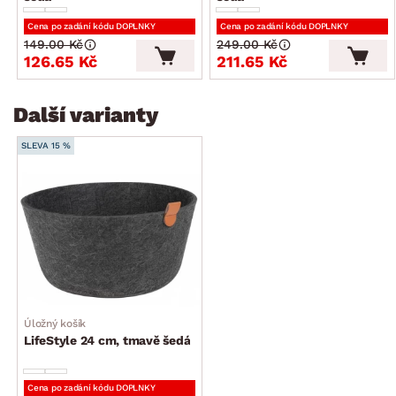
Cena po zadání kódu DOPLNKY
Cena po zadání kódu DOPLNKY
149.00 Kč
249.00 Kč
126.65 Kč
211.65 Kč
Další varianty
SLEVA 15 %
Úložný košík
LifeStyle 24 cm, tmavě šedá
Cena po zadání kódu DOPLNKY