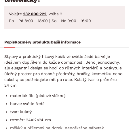
Volejte
232 000 222
, volba 2
Po - Pá 8:00 - 18:00 | So - Ne 9:00 - 16:00
Popis
Rozměry produktu
Další informace
Stylový a praktický filcový košík ve světle šedé barvě je
ideálním doplňkem do každé domácnosti. Jeho jednoduchý,
ale elegantní design se hodí do různých interiérů a poskytuje
úložný prostor pro drobné předměty, hračky, kosmetiku nebo
cokoliv, co potřebujete mít po ruce. Kulatý tvar o průměru
24 cm.
materiál: filc (plsťové vlákno)
barva: světle šedá
tvar: kulatý
rozměr: 24×12×24 cm
měkký a příjemný na dotek, nepoškrábe nábytek