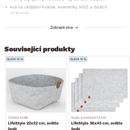
koš na ukládání hraček, kosmetiky, klíčů a dalších
drobností
ideální do obývacího pokoje, ložnice, koupelny nebo
dětského pokoje
Zobrazit více
dekorativní prvek, dodá interiéru útulnost
lehký a snadno přenosný
Související produkty
SLEVA 15 %
SLEVA 15 %
Úložný košík
Sada prostírání (4 ks)
LifeStyle 22x22 cm, světle
LifeStyle 30x45 cm, světle
šedá
šedá