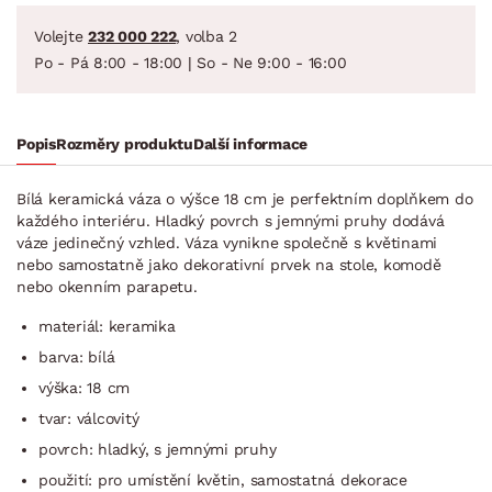
Volejte
232 000 222
, volba 2
Po - Pá 8:00 - 18:00 | So - Ne 9:00 - 16:00
Popis
Rozměry produktu
Další informace
Bílá keramická váza o výšce 18 cm je perfektním doplňkem do
každého interiéru. Hladký povrch s jemnými pruhy dodává
váze jedinečný vzhled. Váza vynikne společně s květinami
nebo samostatně jako dekorativní prvek na stole, komodě
nebo okenním parapetu.
materiál: keramika
barva: bílá
výška: 18 cm
tvar: válcovitý
povrch: hladký, s jemnými pruhy
použití: pro umístění květin, samostatná dekorace