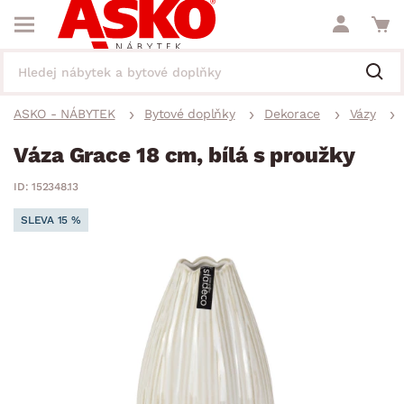
ASKO - NÁBYTEK
Bytové doplňky
Dekorace
Vázy
Váza Grace 18 cm, bílá s proužky
ID: 152348.13
SLEVA 15 %