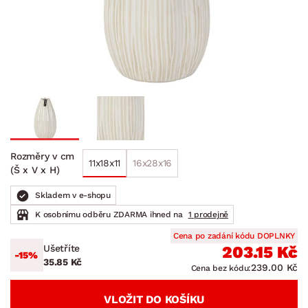
Rozměry v cm
11x18x11
16x28x16
(Š x V x H)
Skladem v e-shopu
K osobnímu odběru ZDARMA ihned na
1 prodejně
Cena po zadání kódu DOPLNKY
Ušetříte
203.15 Kč
-15%
35.85 Kč
239.00 Kč
Cena bez kódu:
VLOŽIT DO KOŠÍKU