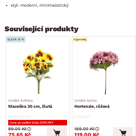
styl: moderní, minimalistický
Související produkty
SLEVA 15 %
Výprodej
Umělá květina
Umělá kytice
Maceška 30 cm, žlutá
Hortenzie, růžová
Cena po zadání kódu DOPLNKY
89.00 Kč
169.00 Kč
75.65 Kč
119.00 Kč