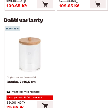
129.00 Kč
129.00 Kč
109.65 Kč
109.65 Kč
Další varianty
SLEVA 15 %
Organizér na kosmetiku
Bambo, 7x10,5 cm
v nabídce více rozměrů
Cena po zadání kódu DOPLNKY
89.00 Kč
75.65 Kč