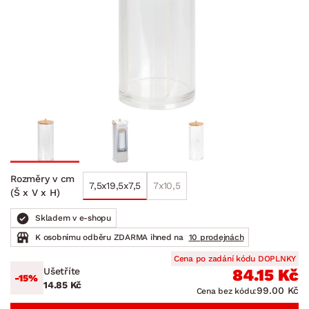
Rozměry v cm
7,5x19,5x7,5
7x10,5
(Š x V x H)
Skladem v e-shopu
K osobnímu odběru ZDARMA ihned na
10 prodejnách
Cena po zadání kódu DOPLNKY
Ušetříte
84.15 Kč
-15%
14.85 Kč
99.00 Kč
Cena bez kódu: