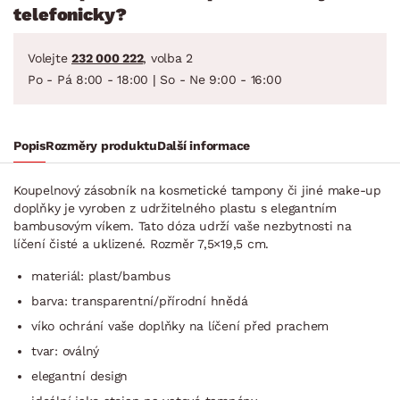
telefonicky?
Volejte
232 000 222
, volba 2
Po - Pá 8:00 - 18:00 | So - Ne 9:00 - 16:00
Popis
Rozměry produktu
Další informace
Koupelnový zásobník na kosmetické tampony či jiné make-up
doplňky je vyroben z udržitelného plastu s elegantním
bambusovým víkem. Tato dóza udrží vaše nezbytnosti na
líčení čisté a uklizené. Rozměr 7,5×19,5 cm.
materiál: plast/bambus
barva: transparentní/pří­rodní hnědá
víko ochrání vaše doplňky na líčení před prachem
tvar: oválný
elegantní design