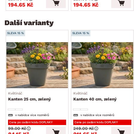
194.65 Kč
194.65 Kč
Další varianty
SLEVA 15 %
SLEVA 15 %
Květináč
Květináč
Kanten 25 cm, zelený
Kanten 40 cm, zelený
v nabídce více rozměrů
v nabídce více rozměrů
Cena po zadání kódu DOPLNKY
Cena po zadání kódu DOPLNKY
99.00 Kč
249.00 Kč