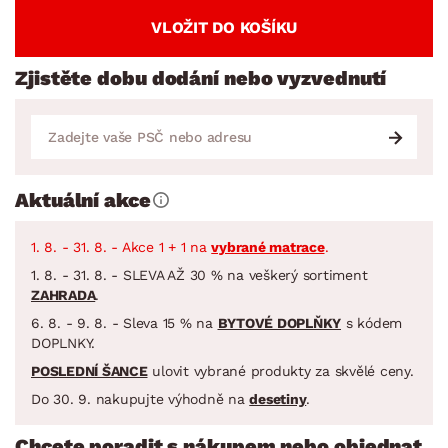
VLOŽIT DO KOŠÍKU
Zjistěte dobu dodání nebo vyzvednutí
Aktuální akce
1. 8. - 31. 8. - Akce 1 + 1 na
vybrané matrace
.
1. 8. - 31. 8. - SLEVA AŽ 30 % na veškerý sortiment
ZAHRADA
.
6. 8. - 9. 8. - Sleva 15 % na
BYTOVÉ DOPLŇKY
s kódem
DOPLNKY.
POSLEDNÍ ŠANCE
ulovit vybrané produkty za skvělé ceny.
Do 30. 9. nakupujte výhodně na
desetiny
.
Chcete poradit s nákupem nebo objednat