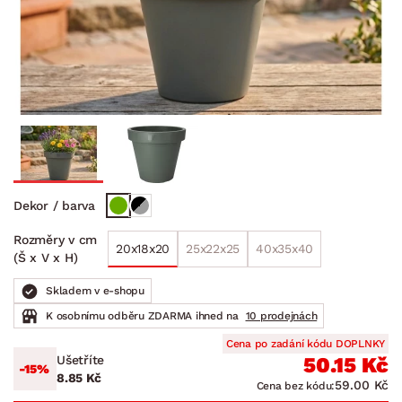
Dekor / barva
Rozměry v cm
20x18x20
25x22x25
40x35x40
(Š x V x H)
Skladem v e-shopu
K osobnímu odběru ZDARMA ihned na
10 prodejnách
Cena po zadání kódu DOPLNKY
Ušetříte
50.15 Kč
-15%
8.85 Kč
59.00 Kč
Cena bez kódu: