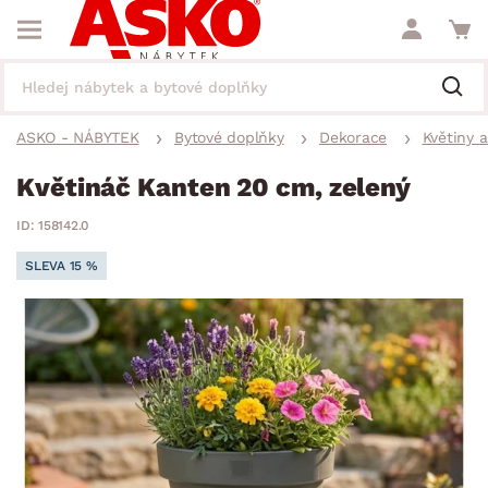
ASKO - NÁBYTEK
Bytové doplňky
Dekorace
Květiny 
Květináč Kanten 20 cm, zelený
ID: 158142.0
SLEVA 15 %