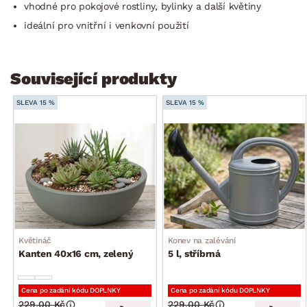
vhodné pro pokojové rostliny, bylinky a další květiny
ideální pro vnitřní i venkovní použití
Související produkty
SLEVA 15 %
SLEVA 15 %
Květináč
Konev na zalévání
Kanten 40x16 cm, zelený
5 l, stříbrná
Cena po zadání kódu DOPLNKY
Cena po zadání kódu DOPLNKY
229.00 Kč
229.00 Kč