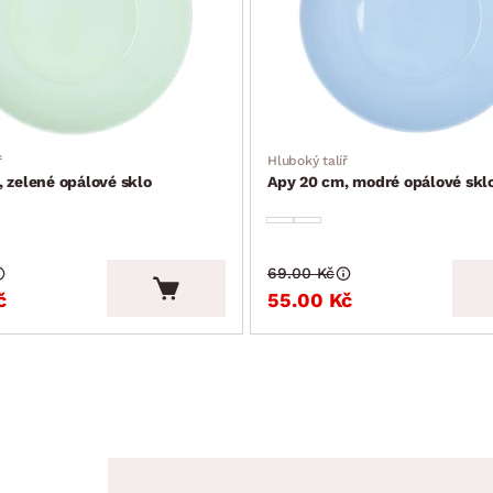
ř
Hluboký talíř
 zelené opálové sklo
Apy 20 cm, modré opálové skl
69.00 Kč
č
55.00 Kč