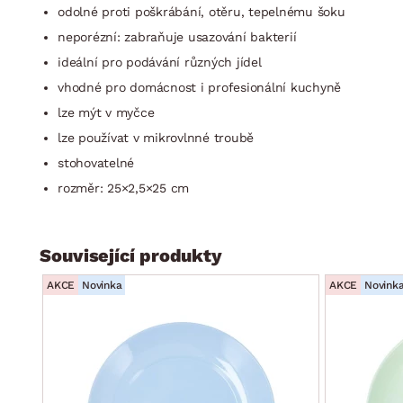
odolné proti poškrábání, otěru, tepelnému šoku
neporézní: zabraňuje usazování bakterií
ideální pro podávání různých jídel
vhodné pro domácnost i profesionální kuchyně
lze mýt v myčce
lze používat v mikrovlnné troubě
stohovatelné
rozměr: 25×2,5×25 cm
Související produkty
AKCE
Novinka
AKCE
Novink