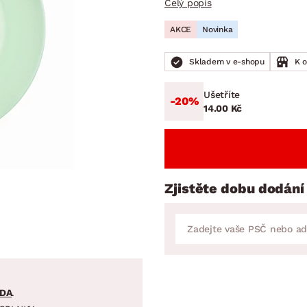
Celý popis
NÍ
DOMÁCÍ SPOTŘEBIČE
ZAHRADNÍ 
tavy
Z
AKCE
Novinka
vy
Z
Skladem v e-shopu
K 
avy
Ušetříte
-20%
14.00 Kč
Zjistěte dobu dodání
DA
.