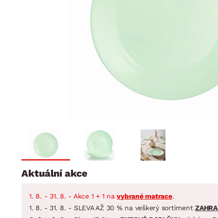
Jídelna
BYTOVÝ TEXTIL
STOLOVÁNÍ A VAŘE
Koupelnové ses
Dětský pokoj
Přikrývky
Jídelní servis
Jídelní sesta
Polštáře
Předsíň, šatna a chodba
Příbory
Zahradní sest
Koberce
Hrnce
Kuchyně
Závěsy a žaluzie
Pánve
Koupelna
Zobrazit vše
Zobrazit vše
Zahrada
VELIKONOCE
Domácnost
Aktuální akce
1. 8. - 31. 8. - Akce 1 + 1 na
vybrané matrace
.
1. 8. - 31. 8. - SLEVA AŽ 30 % na veškerý sortiment
ZAHRA