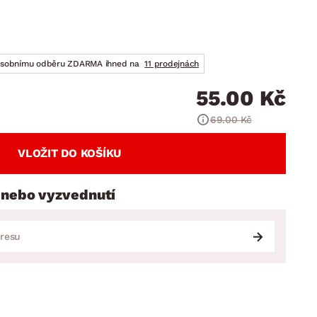
DOPLŇKY
VÁNOCE
ahradní doplňky
ahradní sestavy
osobnímu odběru ZDARMA ihned na
11 prodejnách
55.00 Kč
69.00 Kč
VLOŽIT DO KOŠÍKU
 nebo vyzvednutí