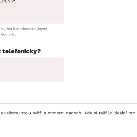
OPLNKY.
 nejdou kombinovat s jinými
 hodnotu.
 telefonicky?
 vašemu stolu svěží a moderní nádech. Jídelní talíř je ideální pro