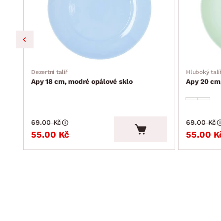
Dezertní talíř
Hluboký talí
Apy 18 cm, modré opálové sklo
Apy 20 cm,
69.00 Kč
69.00 Kč
55.00 Kč
55.00 K