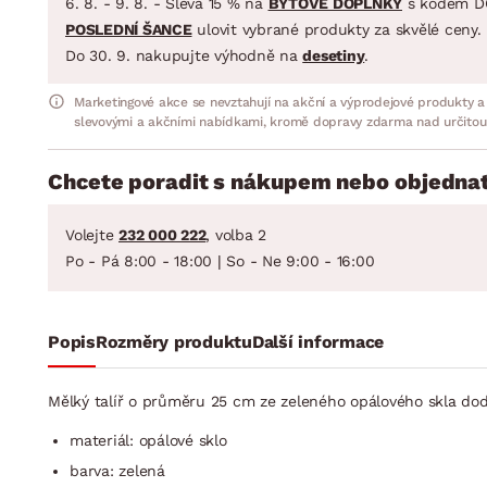
6. 8. - 9. 8. - Sleva 15 % na
BYTOVÉ DOPLŇKY
s kódem D
POSLEDNÍ ŠANCE
ulovit vybrané produkty za skvělé ceny.
Do 30. 9. nakupujte výhodně na
desetiny
.
Marketingové akce se nevztahují na akční a výprodejové produkty a
slevovými a akčními nabídkami, kromě dopravy zdarma nad určitou
Chcete poradit s nákupem nebo objednat
Volejte
232 000 222
, volba 2
Po - Pá 8:00 - 18:00 | So - Ne 9:00 - 16:00
Popis
Rozměry produktu
Další informace
Mělký talíř o průměru 25 cm ze zeleného opálového skla dodá
materiál: opálové sklo
barva: zelená