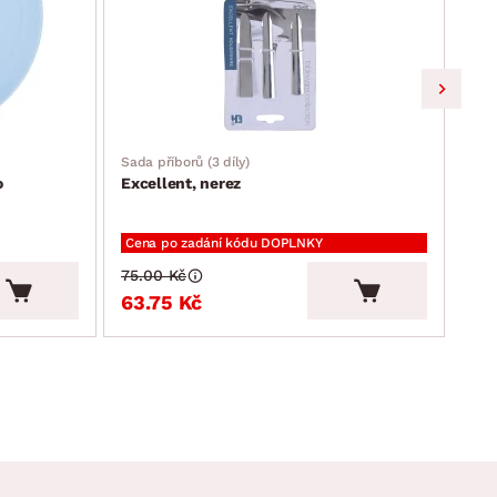
Sada příborů (3 díly)
Skle
o
Excellent, nerez
Nat
Cena po zadání kódu DOPLNKY
Cen
75.00 Kč
79.
63.75 Kč
67