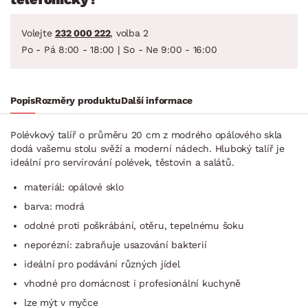
Volejte
232 000 222
, volba 2
Po - Pá 8:00 - 18:00 | So - Ne 9:00 - 16:00
Popis
Rozměry produktu
Další informace
Polévkový talíř o průměru 20 cm z modrého opálového skla
dodá vašemu stolu svěží a moderní nádech. Hluboký talíř je
ideální pro servírování polévek, těstovin a salátů.
materiál: opálové sklo
barva: modrá
odolné proti poškrábání, otěru, tepelnému šoku
neporézní: zabraňuje usazování bakterií
ideální pro podávání různých jídel
vhodné pro domácnost i profesionální kuchyně
lze mýt v myčce