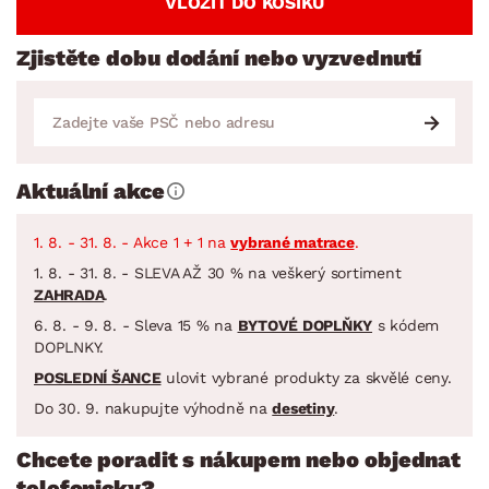
VLOŽIT DO KOŠÍKU
Zjistěte dobu dodání nebo vyzvednutí
Aktuální akce
1. 8. - 31. 8. - Akce 1 + 1 na
vybrané matrace
.
1. 8. - 31. 8. - SLEVA AŽ 30 % na veškerý sortiment
ZAHRADA
.
6. 8. - 9. 8. - Sleva 15 % na
BYTOVÉ DOPLŇKY
s kódem
DOPLNKY.
POSLEDNÍ ŠANCE
ulovit vybrané produkty za skvělé ceny.
Do 30. 9. nakupujte výhodně na
desetiny
.
Chcete poradit s nákupem nebo objednat
telefonicky?