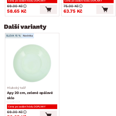
Cena po zadání kódu DOPLNKY
Cena po zadání kódu DOPLNKY
69.00 Kč
75.00 Kč
58.65 Kč
63.75 Kč
Další varianty
SLEVA 15 %
Novinka
Hluboký talíř
Apy 20 cm, zelené opálové
sklo
Cena po zadání kódu DOPLNKY
69.00 Kč