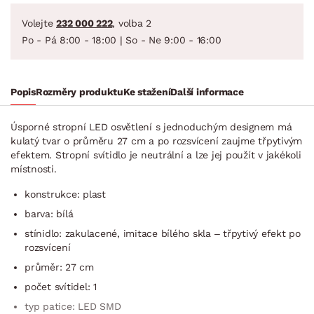
Volejte
232 000 222
, volba 2
Po - Pá 8:00 - 18:00 | So - Ne 9:00 - 16:00
Popis
Rozměry produktu
Ke stažení
Další informace
Úsporné stropní LED osvětlení s jednoduchým designem má
kulatý tvar o průměru 27 cm a po rozsvícení zaujme třpytivým
efektem. Stropní svítidlo je neutrální a lze jej použít v jakékoli
místnosti.
konstrukce: plast
barva: bílá
stínidlo: zakulacené, imitace bílého skla – třpytivý efekt po
rozsvícení
průměr: 27 cm
počet svítidel: 1
typ patice: LED SMD