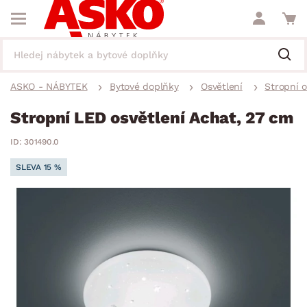
ASKO - NÁBYTEK
Bytové doplňky
Osvětlení
Stropní o
Stropní LED osvětlení Achat, 27 cm
ID: 301490.0
SLEVA 15 %