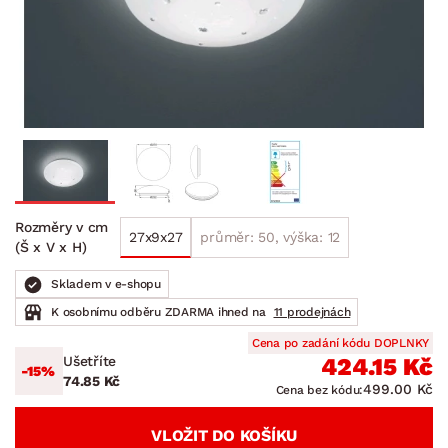
Rozměry v cm
27x9x27
průměr: 50, výška: 12
(Š x V x H)
Skladem v e-shopu
K osobnímu odběru ZDARMA ihned na
11 prodejnách
Cena po zadání kódu DOPLNKY
Ušetříte
424.15 Kč
-15%
74.85 Kč
499.00 Kč
Cena bez kódu:
VLOŽIT DO KOŠÍKU