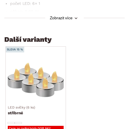
počet LED: 6× 1
příkon: 0,06 W
Zobrazit více
výstupní napětí: 3 V DC
krytí: IP20
životnost: 10 000 hodin
Další varianty
materiál: plast
SLEVA 15 %
LED svíčky (6 ks)
stříbrné
Cena po zadání kódu DOPLNKY