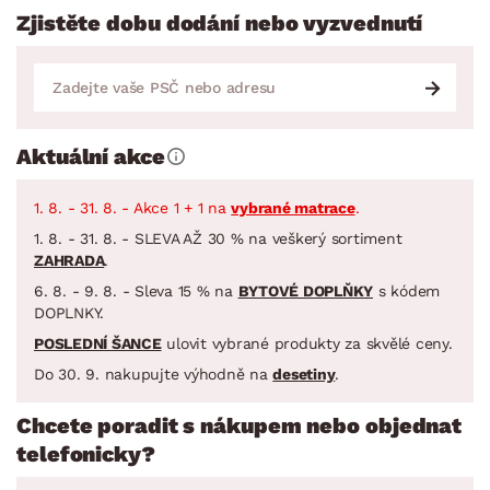
Zjistěte dobu dodání nebo vyzvednutí
Aktuální akce
1. 8. - 31. 8. - Akce 1 + 1 na
vybrané matrace
.
1. 8. - 31. 8. - SLEVA AŽ 30 % na veškerý sortiment
ZAHRADA
.
6. 8. - 9. 8. - Sleva 15 % na
BYTOVÉ DOPLŇKY
s kódem
DOPLNKY.
POSLEDNÍ ŠANCE
ulovit vybrané produkty za skvělé ceny.
Do 30. 9. nakupujte výhodně na
desetiny
.
Chcete poradit s nákupem nebo objednat
telefonicky?