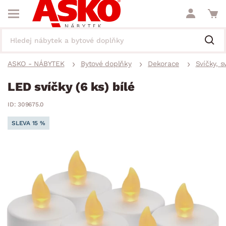
ASKO - NÁBYTEK
Bytové doplňky
Dekorace
Svíčky, s
LED svíčky (6 ks) bílé
ID: 309675.0
SLEVA 15 %