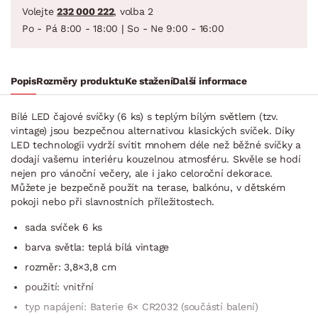
Volejte
232 000 222
, volba 2
Po - Pá 8:00 - 18:00 | So - Ne 9:00 - 16:00
Popis
Rozměry produktu
Ke stažení
Další informace
Bílé LED čajové svíčky (6 ks) s teplým bílým světlem (tzv.
vintage) jsou bezpečnou alternativou klasických svíček. Díky
LED technologii vydrží svítit mnohem déle než běžné svíčky a
dodají vašemu interiéru kouzelnou atmosféru. Skvěle se hodí
nejen pro vánoční večery, ale i jako celoroční dekorace.
Můžete je bezpečně použít na terase, balkónu, v dětském
pokoji nebo při slavnostních příležitostech.
sada svíček 6 ks
barva světla: teplá bílá vintage
rozměr: 3,8×3,8 cm
použití: vnitřní
typ napájení: Baterie 6× CR2032 (součástí balení)