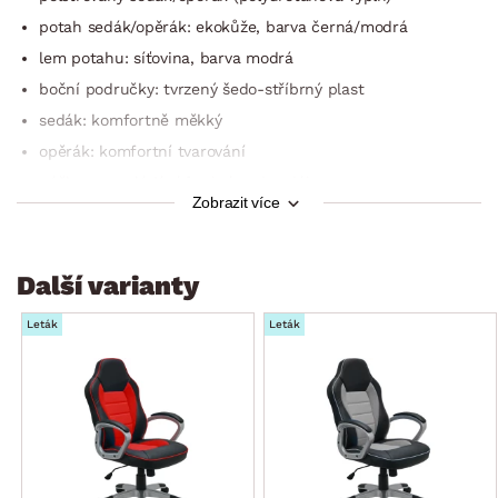
potah sedák/opěrák: ekokůže, barva černá/modrá
lem potahu: síťovina, barva modrá
boční područky: tvrzený šedo-stříbrný plast
sedák: komfortně měkký
opěrák: komfortní tvarování
páčka pro ovládání funkcí pod sedákem
Zobrazit více
funkce výškového nastavení
funkce opěráku (poloha pevná nebo houpací)
moderní design
Další varianty
max. doporučená nosnost do 120 kg
Leták
Leták
dodáváno v demontu