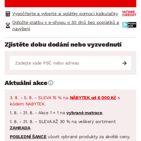
Vypočítejte a vyberte si splátky pomocí kalkulačky
Odložte platbu v e-shopu o 30 dnů bez poplatků a
navýšení
Zjistěte dobu dodání nebo vyzvednutí
Aktuální akce
3. 8. - 5. 8. - SLEVA 15 % na
NÁBYTEK od 6 000 Kč
s
kódem NABYTEK.
1. 8. - 31. 8. - Akce 1 + 1 na
vybrané matrace
.
1. 8. - 31. 8. - SLEVA AŽ 30 % na veškerý sortiment
ZAHRADA
.
POSLEDNÍ ŠANCE
ulovit vybrané produkty za skvělé ceny.