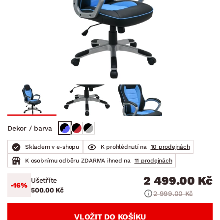
Dekor / barva
Skladem v e-shopu
K prohlédnutí na
10 prodejnách
K osobnímu odběru ZDARMA ihned na
11 prodejnách
2 499.00 Kč
Ušetříte
-16%
500.00 Kč
2 999.00 Kč
VLOŽIT DO KOŠÍKU