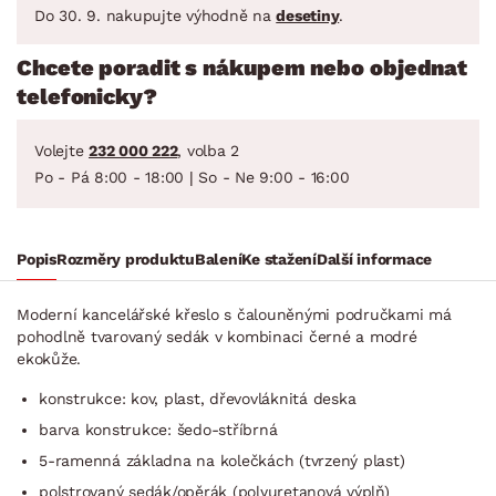
Do 30. 9. nakupujte výhodně na
desetiny
.
Chcete poradit s nákupem nebo objednat
telefonicky?
Volejte
232 000 222
, volba 2
Po - Pá 8:00 - 18:00 | So - Ne 9:00 - 16:00
Popis
Rozměry produktu
Balení
Ke stažení
Další informace
Moderní kancelářské křeslo s čalouněnými područkami má
pohodlně tvarovaný sedák v kombinaci černé a modré
ekokůže.
konstrukce: kov, plast, dřevovláknitá deska
barva konstrukce: šedo-stříbrná
5-ramenná základna na kolečkách (tvrzený plast)
polstrovaný sedák/opěrák (polyuretanová výplň)