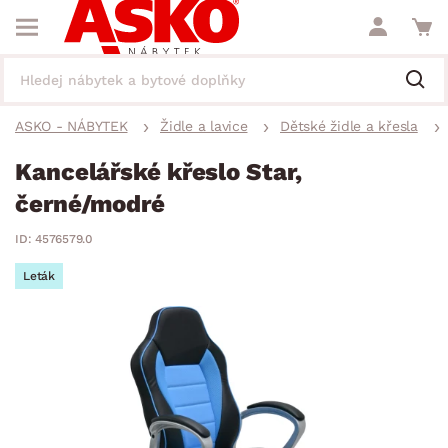
ASKO - NÁBYTEK
Židle a lavice
Dětské židle a křesla
Kancelářské křeslo Star,
černé/modré
ID: 4576579.0
Leták