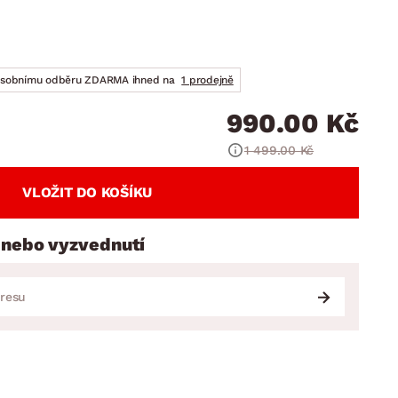
DOPLŇKY
VÁNOCE
ahradní doplňky
ahradní sestavy
osobnímu odběru ZDARMA ihned na
1 prodejně
990.00 Kč
1 499.00 Kč
VLOŽIT DO KOŠÍKU
 nebo vyzvednutí