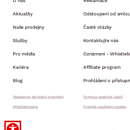
O nás
Reklamace
Aktuality
Odstoupení od smlo
Naše prodejny
Časté otázky
Služby
Kontaktujte nás
Pro média
Oznámení - Whistleb
Kariéra
Affiliate program
Blog
Prohlášení o přístupn
Všeobecné obchodní podmínky
Ochrana osobních údajů
Whistleblowing
Pravidla používání cookies