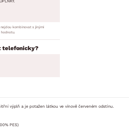
OPLNKY.
 nejdou kombinovat s jinými
 hodnotu.
 telefonicky?
ní výplň a je potažen látkou ve vínově červeném odstínu.
 100% PES)