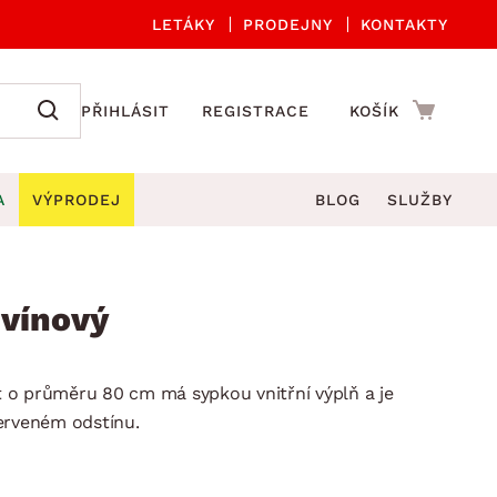
LETÁKY
PRODEJNY
KONTAKTY
PŘIHLÁSIT
REGISTRACE
KOŠÍK
A
VÝPRODEJ
BLOG
SLUŽBY
A ORGANIZACE
Zahradní sety
DROBNÉ BYTOVÉ DOPLŇKY
če
Kuchyňské příslušenství
 vínový
adní židle a křesla
štníky
Kuchyňské doplňky
ahradní lavice
viny
Koupelnové doplňky
 o průměru 80 cm má sypkou vnitřní výplň a je
Zahradní stoly
lečení
Zahradní doplňky
erveném odstínu.
hradní houpačky
Zobrazit vše
ahradní lehátka