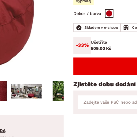
Výprodej
NÍ
DOMÁCÍ SPOTŘEBIČE
ZAHRADNÍ 
tavy
Z
Dekor / barva
vy
Z
Skladem v e-shopu
K 
avy
Ušetříte
-33%
509.00 Kč
Zjistěte dobu dodání
DA
.