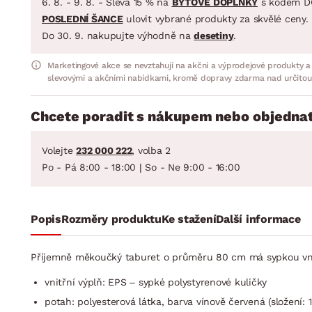
6. 8. - 9. 8. - Sleva 15 % na
BYTOVÉ DOPLŇKY
s kódem D
POSLEDNÍ ŠANCE
ulovit vybrané produkty za skvělé ceny.
Do 30. 9. nakupujte výhodně na
desetiny
.
Marketingové akce se nevztahují na akční a výprodejové produkty a
slevovými a akčními nabídkami, kromě dopravy zdarma nad určitou
Chcete poradit s nákupem nebo objednat
Volejte
232 000 222
, volba 2
Po - Pá 8:00 - 18:00 | So - Ne 9:00 - 16:00
Popis
Rozměry produktu
Ke stažení
Další informace
Příjemně měkoučký taburet o průměru 80 cm má sypkou vnitř
vnitřní výplň: EPS – sypké polystyrenové kuličky
potah: polyesterová látka, barva vínově červená (složení: