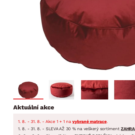
Jídelna
BYTOVÝ TEXTIL
STOLOVÁNÍ A VAŘE
Koupelnové ses
Dětský pokoj
Přikrývky
Jídelní servis
Jídelní sesta
Polštáře
Předsíň, šatna a chodba
Příbory
Zahradní sest
Koberce
Hrnce
Kuchyně
Závěsy a žaluzie
Pánve
Koupelna
Zobrazit vše
Zobrazit vše
Zahrada
VELIKONOCE
Domácnost
Aktuální akce
1. 8. - 31. 8. - Akce 1 + 1 na
vybrané matrace
.
1. 8. - 31. 8. - SLEVA AŽ 30 % na veškerý sortiment
ZAHRA