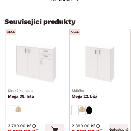
vyrobeno na Slovensku
kvalitní zpracování
Související produkty
dodáváno v demontu
AKCE
AKCE
Široká komoda
Skříňka
Mega 38, bílá
Mega 22, bílá
3 799.00 Kč
2 399.00 Kč
Nedostupné