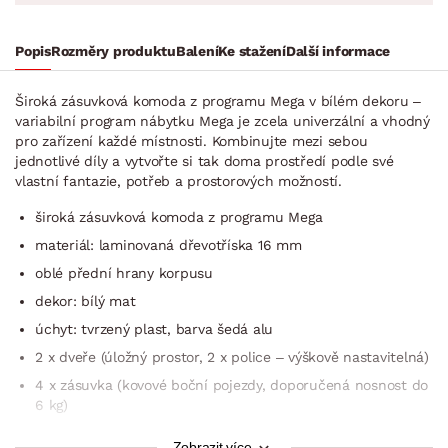
Popis
Rozměry produktu
Balení
Ke stažení
Další informace
Široká zásuvková komoda z programu Mega v bílém dekoru –
variabilní program nábytku Mega je zcela univerzální a vhodný
pro zařízení každé místnosti. Kombinujte mezi sebou
jednotlivé díly a vytvořte si tak doma prostředí podle své
vlastní fantazie, potřeb a prostorových možností.
široká zásuvková komoda z programu Mega
materiál: laminovaná dřevotříska 16 mm
oblé přední hrany korpusu
dekor: bílý mat
úchyt: tvrzený plast, barva šedá alu
2 x dveře (úložný prostor, 2 x police – výškově nastavitelná)
4 x zásuvka (kovové boční pojezdy, doporučená nosnost do
6 kg)
lze kombinovat i s dalšími díly variabilního programu Mega
Zobrazit více