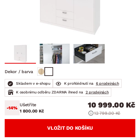
Dekor / barva
Skladem v e-shopu
K prohlédnutí na
6 prodejnách
K osobnímu odběru ZDARMA ihned na
2 prodejnách
10 999.00 Kč
Ušetříte
-14%
1 800.00 Kč
12 799.00 Kč
VLOŽIT DO KOŠÍKU