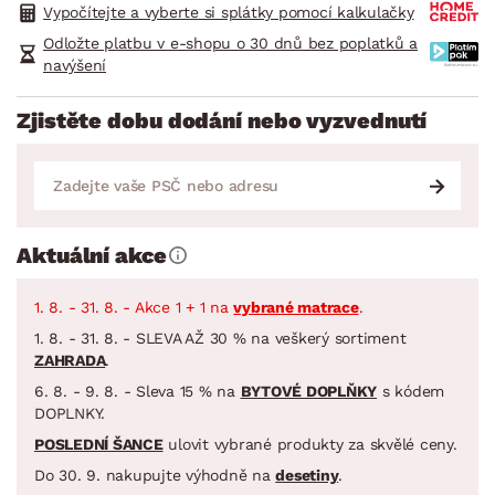
Vypočítejte a vyberte si splátky pomocí kalkulačky
Odložte platbu v e-shopu o 30 dnů bez poplatků a
navýšení
Zjistěte dobu dodání nebo vyzvednutí
Aktuální akce
1. 8. - 31. 8. - Akce 1 + 1 na
vybrané matrace
.
1. 8. - 31. 8. - SLEVA AŽ 30 % na veškerý sortiment
ZAHRADA
.
6. 8. - 9. 8. - Sleva 15 % na
BYTOVÉ DOPLŇKY
s kódem
DOPLNKY.
POSLEDNÍ ŠANCE
ulovit vybrané produkty za skvělé ceny.
Do 30. 9. nakupujte výhodně na
desetiny
.