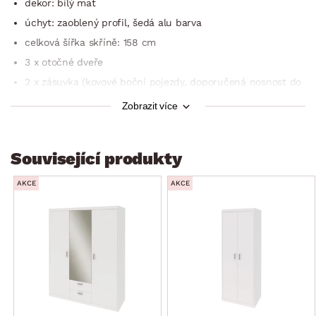
dekor: bílý mat
úchyt: zaoblený profil, šedá alu barva
celková šířka skříně: 158 cm
3 x otočné dveře
2 x zásuvka (kovové boční pojezdy, doporučená nosnost do
6 kg)
Zobrazit více
členění vnitřního prostoru: 2 x vnitřní blok
levý vnitřní blok: otevřený úložný prostor, 1 x závěsná šatní
tyč z kovu, 1 x police
Související produkty
pravý vnitřní blok: 3 x police – výškově nastavitelná
AKCE
AKCE
lze kombinovat i s dalšími díly variabilního programu Mega
vyrobeno na Slovensku
kvalitní zpracování
dodáváno v demontu