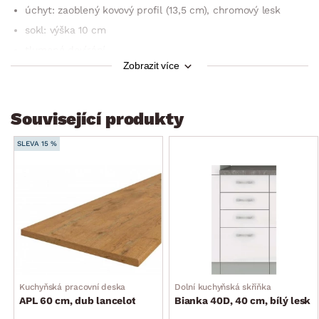
úchyt: zaoblený kovový profil (13,5 cm), chromový lesk
sokl: výška 10 cm
tlumené dovírání
Zobrazit více
3 x zásuvka (úložný prostor)
bez horní pracovní desky (k dokoupení samostatně)
šířka skříňky: 60 cm
Související produkty
výška skříňky: 82 cm (bez pracovní desky)
SLEVA 15 %
hloubka skříňky: 52 cm (hloubka po osazení pracovní desky
60 cm)
dodáváno v demontu
Kuchyňská pracovní deska
Dolní kuchyňská skříňka
APL 60 cm, dub lancelot
Bianka 40D, 40 cm, bílý lesk