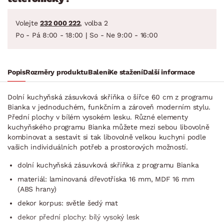
Volejte
232 000 222
, volba 2
Po - Pá 8:00 - 18:00 | So - Ne 9:00 - 16:00
Popis
Rozměry produktu
Balení
Ke stažení
Další informace
Dolní kuchyňská zásuvková skříňka o šířce 60 cm z programu
Bianka v jednoduchém, funkčním a zároveň moderním stylu.
Přední plochy v bílém vysokém lesku. Různé elementy
kuchyňského programu Bianka můžete mezi sebou libovolně
kombinovat a sestavit si tak libovolně velkou kuchyni podle
vašich individuálních potřeb a prostorových možností.
dolní kuchyňská zásuvková skříňka z programu Bianka
materiál: laminovaná dřevotříska 16 mm, MDF 16 mm
(ABS hrany)
dekor korpus: světle šedý mat
dekor přední plochy: bílý vysoký lesk