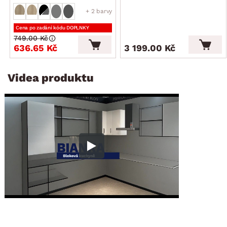
+ 2 barvy
Cena po zadání kódu DOPLNKY
749.00 Kč
636.65 Kč
3 199.00 Kč
Videa produktu