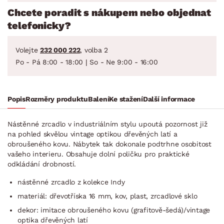
Chcete poradit s nákupem nebo objednat
telefonicky?
Volejte
232 000 222
, volba 2
Po - Pá 8:00 - 18:00 | So - Ne 9:00 - 16:00
Popis
Rozměry produktu
Balení
Ke stažení
Další informace
Nástěnné zrcadlo v industriálním stylu upoutá pozornost již
na pohled skvělou vintage optikou dřevěných latí a
obroušeného kovu. Nábytek tak dokonale podtrhne osobitost
vašeho interieru. Obsahuje dolní poličku pro praktické
odkládání drobností.
nástěnné zrcadlo z kolekce Indy
materiál: dřevotříska 16 mm, kov, plast, zrcadlové sklo
dekor: imitace obroušeného kovu (grafitově-šedá)/vintage
optika dřevěných latí