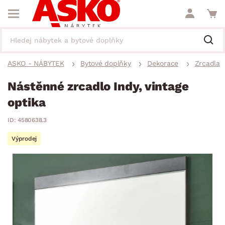
ASKO - NÁBYTEK
Bytové doplňky
Dekorace
Zrcadla
Nástěnné zrcadlo Indy, vintage
optika
ID: 4580638.3
Výprodej