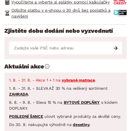
Vypočítejte a vyberte si splátky pomocí kalkulačky
Odložte platbu v e-shopu o 30 dnů bez poplatků a
navýšení
Zjistěte dobu dodání nebo vyzvednutí
Aktuální akce
1. 8. - 31. 8. - Akce 1 + 1 na
vybrané matrace
.
1. 8. - 31. 8. - SLEVA AŽ 30 % na veškerý sortiment
ZAHRADA
.
6. 8. - 9. 8. - Sleva 15 % na
BYTOVÉ DOPLŇKY
s kódem
DOPLNKY.
POSLEDNÍ ŠANCE
ulovit vybrané produkty za skvělé ceny.
Do 30. 9. nakupujte výhodně na
desetiny
.