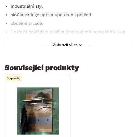
industriální styl
skvělá vintage optika upoutá na pohled
obdélné zrcadlo
1 x dolní odkládací polička (doporučená nosnost do 1 kg)
pro zavěšení na stěnu (zadní 2-bodové zavěšení)
Zobrazit více
do předsíně, chodby i ložnice
certifikát výrobku FSC (dřevěný materiál pocházející
z ekologicky obhospodařených certifikovaných le­sů)
Související produkty
dodáváno v demontu
Výprodej